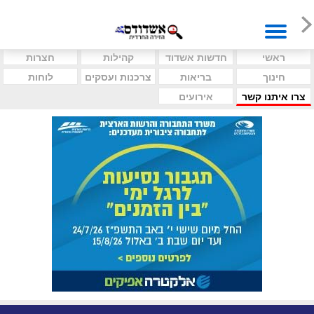
ראשי
חדשות אשדוד
קהילות
חצרות
חינוך
בריאות
צרכנות ועסקים
לוחות
צרו איתנו קשר
אירועים