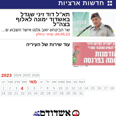
חדשות ארציות
תא"ל דוד זיני שגדל
באשדוד ימונה לאלוף
בצה"ל
שר הביטחון יואב גלנט אישר השבוע שתא"ל דוד זיני בן ה- 49 שגדל באשדוד ואביו הוא הרב יוסף זיני, יעלה לדרגת אלוף
04.05.23, שחר כחלון
עוד שירות של העיריה
2023
2024
2025
2026
מאי
דצמ
נוב
אוק
ספט
אוג
יול
יונ
אפר
מרץ
פבר
ינו
4
1
2
3
5
6
7
8
9
10
11
12
13
14
15
16
17
18
19
20
21
22
23
24
25
26
27
28
29
30
31