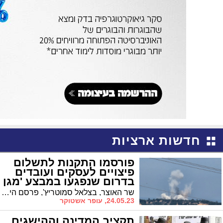
חדשות ארציות
פורסמו התקנות לתשלום
פיצויים לעסקים ועובדים
בדרום שנפגעו במבצע 'מגן
וחץ'
שר האוצר, בצלאל סמוטריץ', פרסם היום (ד) להערות הציבור את התקנות, שגובשו ברשות המסים, המסדירות את תשלום הפיצויים לעסקים בדרום, עד 40 ק"מ מהרצועה, שנפגעו כלכלית מההסלמה במצב הביטחוני במהלך מבצע 'מגן וחץ'
24.05.23, עופר אשטוקר
תקציב המדינה וההישגים