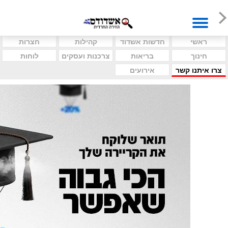
ראשי
חדשות אשדוד
קהילות
חצרות
חינוך
בריאות
צרכנות ועסקים
לוחות
צרו איתנו קשר
אירועים