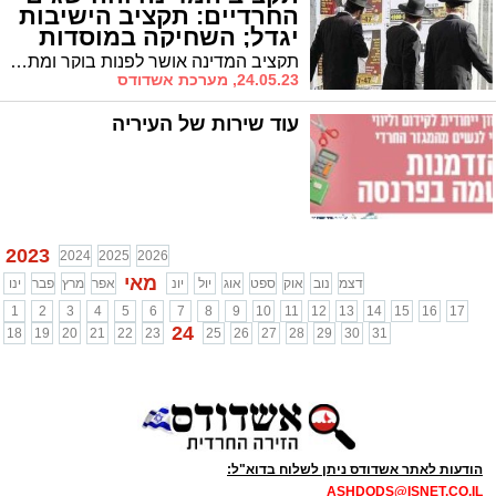
החרדיים: תקציב הישיבות
יגדל; השחיקה במוסדות
הפטור תתוקן
תקציב המדינה אושר לפנות בוקר ומתברר כי ההישגים עבור החינוך החרדי רבים * תקציב הישיבות והכוללים יגדל משמעותית ואף תקציבי תלמודי התורה במוסדות הפטור יזנקו
24.05.23, מערכת אשדודס
עוד שירות של העיריה
2023
2024
2025
2026
מאי
דצמ
נוב
אוק
ספט
אוג
יול
יונ
אפר
מרץ
פבר
ינו
1
2
3
4
5
6
7
8
9
10
11
12
13
14
15
16
17
24
18
19
20
21
22
23
25
26
27
28
29
30
31
הודעות לאתר אשדודס ניתן לשלוח בדוא"ל:
ASHDODS@ISNET.CO.IL