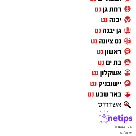
נדל"ן באשדוד
ישראל נט