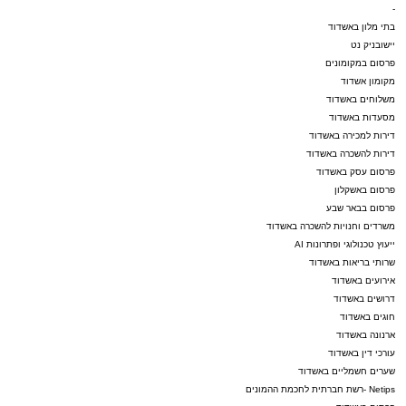
-
בתי מלון באשדוד
יישובניק נט
פרסום במקומונים
מקומון אשדוד
משלוחים באשדוד
מסעדות באשדוד
דירות למכירה באשדוד
דירות להשכרה באשדוד
פרסום עסק באשדוד
פרסום באשקלון
פרסום בבאר שבע
משרדים וחנויות להשכרה באשדוד
ייעוץ טכנולוגי ופתרונות AI
שרותי בריאות באשדוד
אירועים באשדוד
דרושים באשדוד
חוגים באשדוד
ארנונה באשדוד
עורכי דין באשדוד
שערים חשמליים באשדוד
Netips -רשת חברתית לחכמת ההמונים