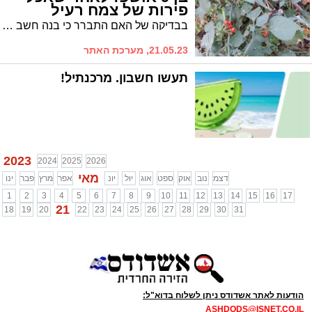
פירות של צמח רעיל
בבדיקה של האם התברר כי בנה חשב כי מדובר בעגבניות מהשיח המשפחתי, אלא שמהר מאוד היא הבינה כי מדובר בסולנום שעיר * לאחר בירור מרכז ההרעלות, הוחלט לפנותו למיון ביה"ח קפלן
21.05.23, מערכת האתר
תעשו חשבון. מרכנתיל!
2023
2024
2025
2026
מאי
דצמ
נוב
אוק
ספט
אוג
יול
יונ
אפר
מרץ
פבר
ינו
1
2
3
4
5
6
7
8
9
10
11
12
13
14
15
16
17
21
18
19
20
22
23
24
25
26
27
28
29
30
31
הודעות לאתר אשדודס ניתן לשלוח בדוא"ל:
ASHDODS@ISNET.CO.IL