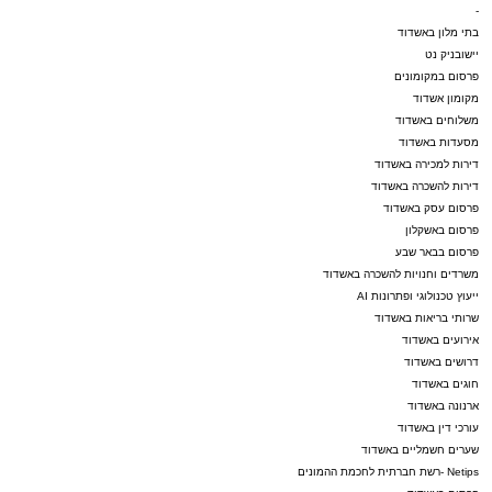
-
בתי מלון באשדוד
יישובניק נט
פרסום במקומונים
מקומון אשדוד
משלוחים באשדוד
מסעדות באשדוד
דירות למכירה באשדוד
דירות להשכרה באשדוד
פרסום עסק באשדוד
פרסום באשקלון
פרסום בבאר שבע
משרדים וחנויות להשכרה באשדוד
ייעוץ טכנולוגי ופתרונות AI
שרותי בריאות באשדוד
אירועים באשדוד
דרושים באשדוד
חוגים באשדוד
ארנונה באשדוד
עורכי דין באשדוד
שערים חשמליים באשדוד
Netips -רשת חברתית לחכמת ההמונים