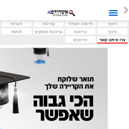
ראשי
חדשות אשדוד
קהילות
חצרות
חינוך
בריאות
צרכנות ועסקים
לוחות
צרו איתנו קשר
אירועים