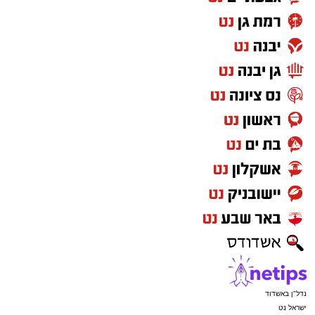
נדל"ן באשדוד
ישראל נט