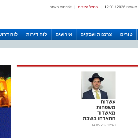
|
המייל האדום
|
לפרסום באתר
טורים
צרכנות ועסקים
אירועים
לוח דירות
לוח דרוש
עשרות
משפחות
מאשדוד
התארחו בשבת
בצימרים
12:40 / 14.05.23
מפוארים: איך
זה קרה?