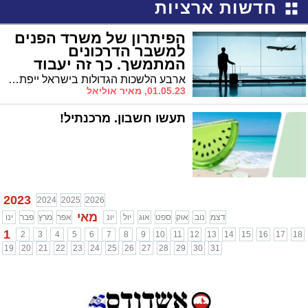
חדשות ארציות
הפיתרון של משרד הפנים
למשבר הדרכונים
המתמשך. כך זה יעבוד
ארבע הלשכות הגדולות בישראל ייפתחו לחודש שלם להוצאת דרכונים בלבד כדי לקצר את התורים הארוכים. איך זה יעבוד? הפרטים כאן
01.05.23, מאיר אוליאל
תעשו חשבון. מרכנתיל!
2023
2024
2025
2026
מאי
דצמ
נוב
אוק
ספט
אוג
יול
יונ
אפר
מרץ
פבר
ינו
1
2
3
4
5
6
7
8
9
10
11
12
13
14
15
16
17
18
19
20
21
22
23
24
25
26
27
28
29
30
31