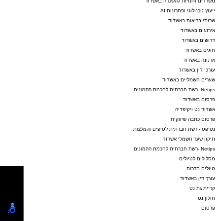
משרדים וחנויות להשכרה באשדוד
ייעוץ טכנולוגי ופתרונות AI
שרותי בריאות באשדוד
אירועים באשדוד
דרושים באשדוד
חוגים באשדוד
ארנונה באשדוד
עורכי דין באשדוד
שערים חשמליים באשדוד
Netips -רשת חברתית לחכמת ההמונים
פרסום באשדוד
אשדוד נט ויקיפדיה
פרסום כתבה שיווקית
נטיפס - רשת חברתית לטיפים והמלצות
תיקון שער חשמלי אשדוד
Netips -רשת חברתית לחכמת ההמונים
מסלולים לטיולים
טיולים בדרום
עורך דין באשדוד
קריית גת נט
חולון נט
פרסום