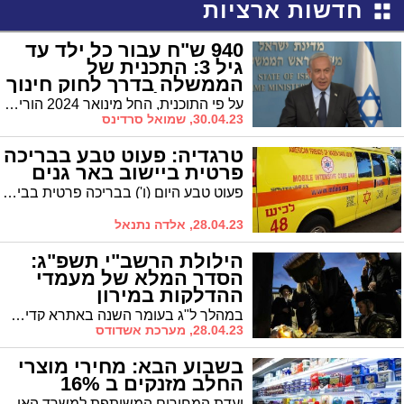
חדשות ארציות
940 ש"ח עבור כל ילד עד
גיל 3: התכנית של
הממשלה בדרך לחוק חינוך
חינם מגיל 0
על פי התוכנית, החל מינואר 2024 הורים יקבלו עד 940 שקלים לכל ילד בגילאי אפס עד שלוש. בנוסף, הבטיח נתניהו כי הילדים שנמצאים במעונות המפוקחים יקבלו סבסוד מלא וכי מספר המעונות המפוקחים יגדל באופן משמעותי. כך או אחרת, אין בשורה של ממש לגנים הפרטיים
30.04.23, שמואל סרדינס
טרגדיה: פעוט טבע בבריכה
פרטית ביישוב באר גנים
פעוט טבע היום (ו') בבריכה פרטית בבית ביישוב באר גנים שבמועצה אזורית חוף אשקלון
28.04.23, אלדה נתנאל
הילולת הרשב"י תשפ"ג:
הסדר המלא של מעמדי
ההדלקות במירון
במהלך ל"ג בעומר השנה באתרא קדישא מירון, יערכו אדמו"רים ורבנים 30 מעמדי הדלקה לכבוד רשב"י # ההדלקה היחידה על גג הציון: של האדמו"ר מבאיאן # חידוש השנה: עשרות מעמדי הדלקה במתחם ההילולא המורחב # כל הפרטים על השינויים המשמעותיים בשטח
28.04.23, מערכת אשדודס
בשבוע הבא: מחירי מוצרי
החלב מזנקים ב 16%
ועדת המחירים המשותפת למשרד האוצר ומשרד החקלאות מעדכנת את מחירי מוצרי החלב שבפיקוח, שיעלו ב-16%. ההתייקרות תיכנס לתוקף ב-1 במאי.