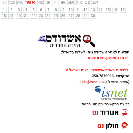
אפר
דצמ
נוב
אוק
ספט
אוג
יול
יונ
מאי
מרץ
פבר
ינו
1
2
3
4
5
6
7
8
9
10
11
12
13
14
15
16
17
18
19
20
21
22
23
24
25
26
27
28
29
30
הודעות לאתר אשדודס ניתן לשלוח בדוא"ל:
ASHDODS@ISNET.CO.IL
-
לפרסום באתר אשדודס ורשת ישראל נט
התקשרו
-
050-7870908
(אלדה נתנאל )
elda@isnet.co.il
קבוצת התקשורת ומקומוני הרשת: