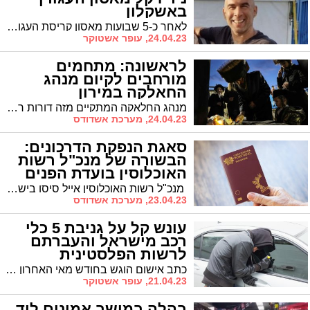
באשקלון
לאחר כ-5 שבועות מאסון קריסת העגורן בתחנת הכח רוטנברג באשקלון אותרה גופת הנעדר האחרון בעומק הים
24.04.23, עופר אשטוקר
לראשונה: מתחמים
מורחבים לקיום מנהג
החאלקה במירון
מנהג החלאקה המתקיים מזה דורות רבים בהילולת הרשב"י יתקיים בל"ג בעומר השנה במספר מוקדים.
24.04.23, מערכת אשדודס
סאגת הנפקת הדרכונים:
הבשורה של מנכ"ל רשות
האוכלוסין בועדת הפנים
מנכ"ל רשות האוכלוסין אייל סיסו בישר בוועדת הפנים כי יוקמו לשכות חדשות להנפקת דרכונים בלבד, הראשונה בבני ברק באמצע החודש הבא * "נקים לשכות להנפקת דרכונים בלבד, היעד שלנו – זמן המתנה של חודש לתור"
23.04.23, מערכת אשדודס
עונש קל על גניבת 5 כלי
רכב מישראל והעברתם
לרשות הפלסטינית
כתב אישום הוגש בחודש מאי האחרון נגד כנופיית גנבי רכב, שפעלה ברחבי הארץ וגם באזורינו וגנבה, על פי האישום, חמישה רכבים אותם העבירו לתחומי הרשות הפלסטינית. השבוע נגזר דינו של אחד הנאשמים, שהודה במסגרת הסדר טיעון
21.04.23, עופר אשטוקר
בהלה במושב אמונים ליד