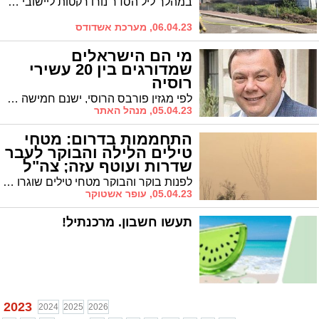
במהלך ליל הסדר נורו רקטות ליישובי הדרום מרצועת עזה והיום בשעות הצהריים עשרות רקטות נורו על יישובי הצפון מלבנון * בעקבות הירי לצפון שני נפגעים במצב קל * עד כה, בישראל נמנעו מלהגיב למטח הרקטות וככל הנראה ימתינו עד לאחר התכנסות הקבינט הצפויה לשעה 20:30
06.04.23, מערכת אשדודס
מי הם הישראלים
שמדורגים בין 20 עשירי
רוסיה
לפי מגזין פורבס הרוסי, ישנם חמישה מיליארדים בעלי אזרחות ישראלית שהם מדורגים בין 20 העשירים ביותר במדינה. מי הם - מיכאל פרידמן, משה קנטור, מיכאל פרוחורוב, רומן אברמוביץ, גרמן חאן. מה התרומה שלהם לישראל, כיצד צמחו ועוד
05.04.23, מנהל האתר
התחממות בדרום: מטחי
טילים הלילה והבוקר לעבר
שדרות ועוטף עזה; צה"ל
תוקף ברצועה
לפנות בוקר והבוקר מטחי טילים שוגרו מהרצועה לעבר שדרות ועוטף עזה * כיפת ברזל יירטה את מרבית הטילים, טיל אחד פגע במפעל ולא היו נפגעים * צה"ל תוקף ברצועה בתגובה ורמת הכוננות בכל הדרום הועלתה
05.04.23, עופר אשטוקר
תעשו חשבון. מרכנתיל!
2023
2024
2025
2026