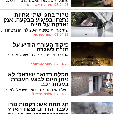
מחבל תושב כפר קאסם בן 45 דרס כמה בני אדם באזור הטיילת בעיר תל אביב, איבד שליטה על רכבו וחוסל.
08.04.23, מערכת אשדודס
טרור בחג: שתי אחיות
נרצחו בפיגוע בבקעה, אמן
נאבקת על חייה
שתי אחיות בשנות ה-20 לחייהן נרצחו ואמן בת 48 נפצעה אנושות בפיגוע ירי בצומת חמרה בצפון בקעת הירדן * מצוד אחר המחבלים שנמלטו מהמקום
07.04.23, עופר אשטוקר
פיקוד העורף הודיע על
חזרה לשגרה
אחרי התקיפה הלילה ברצועה, ארגוני המחבלים החלו בירי טילים לעבר ישובי עוטף עזה ואשקלון. לא דווח על נפגעים בכל האירועים * צה"ל המשיך הלילה בתקיפות של אתרי חמאס ברצועה ותקיפה בוצעה הלילה גם בדרום לבנון * בשעות הבוקר הודיע פיקוד העורף על חזרה מלאה לשגרה בעוטף עזה
07.04.23, עופר אשטוקר
תקלה בדואר ישראל: לא
ניתן היום לבצע העברת
בעלות רכב
בשל תקלה זמנית בדואר ישראל, לא ניתן לשלם רישיונות ואגרות בסניפי דואר ישראל, לרבות ביצוע העברת בעלות. באפשרותכם לבצע מגוון פעולות באופן דיגיטלי באתר משרד התחבורה.
07.04.23, אלדה נתנאל
חג תחת אש: רקטות נורו
לעבר הדרום וצפון הארץ