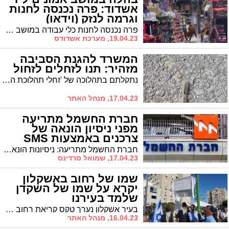
אשדוד: פרה נכנסה לחנות
וגרמה לנזק (וידאו)
פרה נכנסה לחנות כלי עבודה במושב אמונים, גרמה אמנם רק לנזק קל אך לבהלה גדולה.
19.04.23, מערכת אשדודס
המשרד להגנת הסביבה
מזהיר: תנו לזחלים לזחול
נתקלתם בתהלוכה של 'זחלי תהלוכת האורן'? אל תפריעו להם. מגע בזחלים עשוי לגרום לפיזור שערות שיכולים לגרום לפגיעה ולצריבה. פשוט, תנו להם לזחול!
17.04.23, מנהל האתר
חברת החשמל מתריעה
מפני ניסיון הונאה של
צרכנים באמצעות SMS
חברת החשמל מתריעה: ניסיונות הונאת הלקוחות נמשכים והפעם מסרונים הקוראים ללקוחות לשלם את חשבון החשמל על מנת להימנע מהגבלה בחשמל
17.04.23, שמואל סרדינס
שמו של רחוב באשקלון
יקרא על שמו של השקדן
שלמד בעירנו
בעיר אשקלון נערך טקס קריאת רחוב ע"ש הרב מאיר רווח זצ"ל בשכונת 'שמשון' * הרב רווח למד במשך שנים רבות בעירנו בכולל הסמכה לרבנות
16.04.23, מנהל האתר