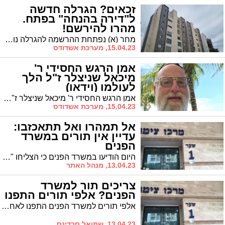
זכאים? הגרלה חדשה
ל"דירה בהנחה" בפתח.
מהרו להירשם!
מחר (א) נפתחת ההרשמה להגרלה נוספת של "דירה בהנחה". בין היתר יוצעו דירות בעיר
15.04.23, מערכת אשדודס
אמן הרגש החסידי ר'
מיכאל שניצלר ז"ל הלך
לעולמו (וידאו)
אמן הרגש החסידי ר' מיכאל שניצלר ז"ל הלך לעולמו בערב שבת בארה"ב בגיל 62 * מאחוריו עשרות שנים של עשייה מוסיקלית ואינספור להיטים שהצליחו לגעת בלב המגזר החרדי
15.04.23, מערכת אשדודס
אל תמהרו ואל תתאכזבו:
עדיין אין תורים במשרד
הפנים
היום הודיעו במשרד הפנים כי הצליחו "להשתלט על בוטים" שחילקו תורים וכך מצאו תורים פנויים. הבעיה שבדקנו, ומצאנו שאין תורים. אולי באמת ניתן לבוטים להסדיר לנו תורים?
13.04.23, מנהל האתר
צריכים תור למשרד
הפנים? אלפי תורים התפנו
אלפי תורים למשרד הפנים התפנו לאחר שרשות האוכלוסין וההגירה הביאה לביטולם של תורים שנמכרו לכאורה לאזרחים
13.04.23, שמואל סרדינס