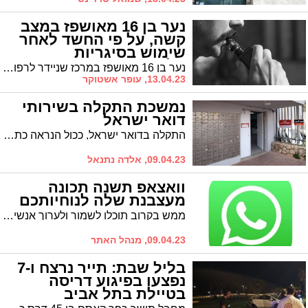
נער בן 16 מאושפז במצב
קשה, על פי החשד לאחר
שימוש בסיגריות
אלקטרוניות
נער בן 16 מאושפז במרכז שניידר לרפואת ילדים, כשהוא מחובר למכונת אקמו המדמה את פעילות הלב והריאות. אמו מבקשת מההורים למנוע מילדיהם שימוש בסיגריות אלקטרוניות
13.04.23, עופר אשטוקר
נמשכת התקלה בשירותי
דואר ישראל
התקלה בדואר ישראל, ככול הנראה כתוצאה ממתקפת סייבר, נמשכת. לא ניתן לשלם רישיונות ואגרות בסניפי דואר ישראל, לרבות ביצוע העברת בעלות. באפשרותכם לבצע מגוון פעולות באופן דיגיטלי באתר משרד התחבורה.
09.04.23, אלדה נתנאל
וואצאפ תשנה תכונה
מעצבנת שלה לנוחיותכם
ממש בקרוב תוכלו לשמור ולערוך אנשי קשר, מבלי לצאת מהאפליקציה, כפי שקורה היום. בנוסף, מתפרסמים פרטים חדשים על תכונת הניוזלטרים של וואטסאפ, שתיקרא "ערוצים"
09.04.23, מנהל האתר
בליל שבת: תייר נרצח ו-7
נפצעו בפיגוע דריסה
בטיילת בתל אביב