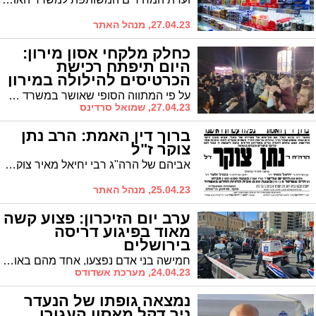
27.04.23, מנהל האתר
כחלק מלקחי אסון מירון:
היום תיפתח רכישת
הכרטיסים להילולה במירון
על פי המתווה הסופי שאושר במשרד התחבורה, ההגעה להילולה תיעשה אך ורק ברכישת כרטיס מראש לאוטובוס או לשאטל. כל הפרטים בפנים
27.04.23, שמואל סרדינס
ברוך דין האמת: הרב נתן
צוקר ז"ל
אביהם של הרה"ג רבי יחיאל מאיר צוקר שליט"א, מנהל 'הסמינר החדש' ומראשי קהילת 'בני פנחס' והרה"ח ר' יעקב צוקר. הלוויה היום בשעה 13:00 בעיר
25.04.23, מנהל האתר
ערב יום הזיכרון: פצוע קשה
מאוד בפיגוע דריסה
בירושלים
חמישה בני אדם נפצעו, אחד מהם באורח קשה מאוד, באירוע דריסה סמוך לשוק מחנה יהודה בירושלים
24.04.23, מערכת אשדודס
נמצאה גופתו של הנעדר
ניר דקל מאסון העגורן