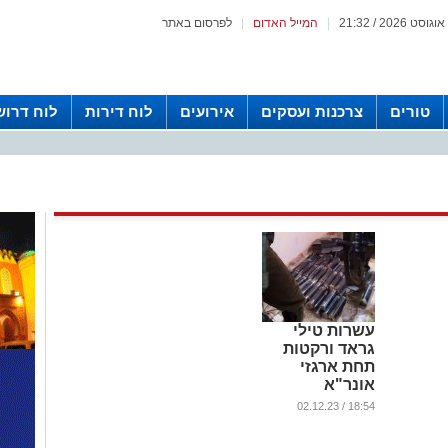
|
המייל האדום
|
לפרסום באתר
טורים
צרכנות ועסקים
אירועים
לוח דירות
לוח דרוש
עשרות טילי
גראד ורקטות
תחת ארגזי
אונר"א
...
18:54 / 02.12.23