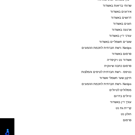
שרותי בריאות באשדוד
אירועים באשדוד
דרושים באשדוד
חוגים באשדוד
ארנונה באשדוד
עורכי דין באשדוד
שערים חשמליים באשדוד
Netips -רשת חברתית לחכמת ההמונים
פרסום באשדוד
אשדוד נט ויקיפדיה
פרסום כתבה שיווקית
נטיפס - רשת חברתית לטיפים והמלצות
תיקון שער חשמלי אשדוד
Netips -רשת חברתית לחכמת ההמונים
מסלולים לטיולים
טיולים בדרום
עורך דין באשדוד
קריית גת נט
חולון נט
פרסום