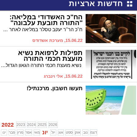
חדשות ארציות
הח"כ האשדודי במליאה:
"התורה תובעת עלבונה"
ח"כ הר"ר יעקב טסלר במליאה לאחר העברת הצע"ח לביטול רפורמת הסלולר: "התורה תובעת עלבונה; הפגיעה בפומבי בגדולי ישראל הביאה למפלתו של שר התקשורת"
15.06.22, מערכת אשדודס
תפילות לרפואת נשיא
מועצת חכמי התורה
נשיא מועצת חכמי התורה הגאון הגדול חכם רבי שלום כהן ראש ישיבת "פורת יוסף" אושפז אמש (שלישי) בבית החולים לצורך סדרת בדיקות. תפילות להחלמתו
15.06.22, אלי וינברג
תעשו חשבון. מרכנתיל!
2022
2023
2024
2025
2026
יונ
דצמ
נוב
אוק
ספט
אוג
יול
מאי
אפר
מרץ
פבר
ינו