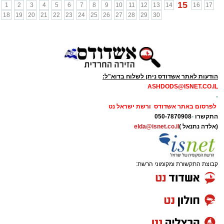
15
1
2
3
4
5
6
7
8
9
10
11
12
13
14
16
17
18
19
20
21
22
23
24
25
26
27
28
29
30
הודעות לאתר אשדודס ניתן לשלוח בדוא"ל:
ASHDODS@ISNET.CO.IL
-
לפרסום באתר אשדודס ורשת ישראל נט
התקשרו
-
050-7870908
(אלדה נתנאל )
elda@isnet.co.il
קבוצת התקשורת ומקומוני הרשת: