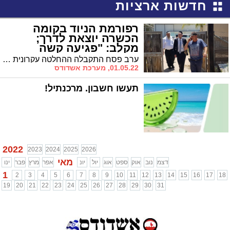
חדשות ארציות
רפורמת הניוד בקומה
הכשרה יוצאת לדרך;
מקלב: "פגיעה קשה
בציבור ענק"
ערב פסח התקבלה ההחלטה עקרונית להתערב בקומה הכשרה בסלולר וכעת מתפרסמים פרטיה. מקלב: "רודנות שאינה מתקבלת ומונעת משיקולים זרים"
01.05.22, מערכת אשדודס
תעשו חשבון. מרכנתיל!
2022
2023
2024
2025
2026
מאי
דצמ
נוב
אוק
ספט
אוג
יול
יונ
אפר
מרץ
פבר
ינו
1
2
3
4
5
6
7
8
9
10
11
12
13
14
15
16
17
18
19
20
21
22
23
24
25
26
27
28
29
30
31