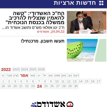
חדשות ארציות
הח"כ האשדודי: "קשה
להאמין שנצליח להרכיב
ממשלה בכנסת הנוכחית"
ח"כ ינון אזולאי מש"ס ותושב אשדוד הודה כי אינו רואה מצב שבו מוקמת ממשלה חלופית בכנסת הנוכחית.
24.04.22, אשדודס
תעשו חשבון. מרכנתיל!
2022
2023
2024
2025
2026
אפר
דצמ
נוב
אוק
ספט
אוג
יול
יונ
מאי
מרץ
פבר
ינו
1
2
3
4
5
6
7
8
9
10
11
12
13
14
15
16
17
24
18
19
20
21
22
23
25
26
27
28
29
30