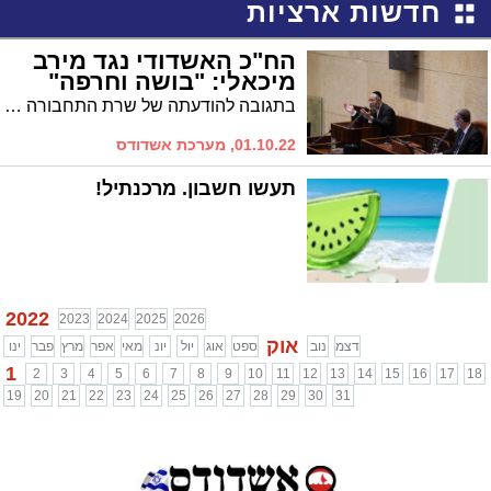
חדשות ארציות
הח"כ האשדודי נגד מירב
מיכאלי: "בושה וחרפה"
בתגובה להודעתה של שרת התחבורה מירב מיכאלי על הפעלת הרכבת הקלה בשבתות ובחגים, תקף הח"כ האשדודי הר"ר יעקב טסלר בחריפות ואמר כי מדובר בניצול פופוליסטי של העיתוי הפוליטי - ערב הבחירות
01.10.22, מערכת אשדודס
תעשו חשבון. מרכנתיל!
2022
2023
2024
2025
2026
אוק
דצמ
נוב
ספט
אוג
יול
יונ
מאי
אפר
מרץ
פבר
ינו
1
2
3
4
5
6
7
8
9
10
11
12
13
14
15
16
17
18
19
20
21
22
23
24
25
26
27
28
29
30
31