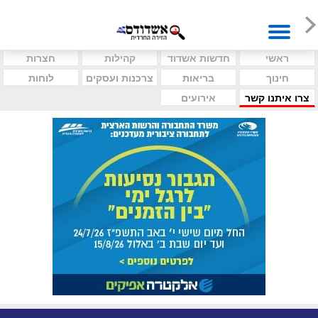
ראשי
חדשות אשדוד
קהילות
חצרות
חינוך
בריאות
צרכנות ועסקים
לוחות
צרו איתנו קשר
אירועים