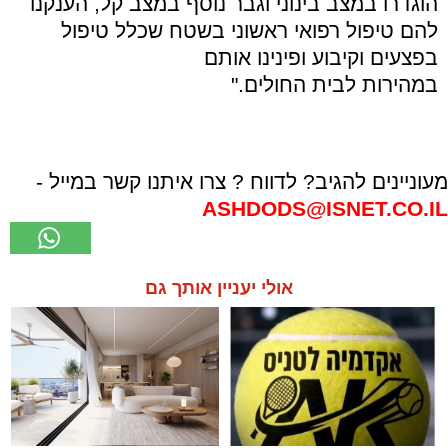
הוגדרו במצב בינוני וגבר נוסף במצב קל, הענקנו
להם טיפול רפואי ראשוני בשטח שכלל טיפול
בפצעים וקיבוע ופינינו אותם
במהירות לבית החולים."
מעוניינים להגיב? לדווח ? צרו איתנו קשר במייל -
ASHDODS@ISNET.CO.IL
אולי יעניין אותך גם