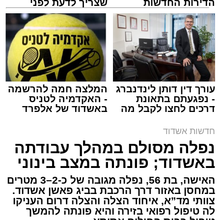
הדירות החדשות
שצריך לדעת לפני
למכירה באשדוד >>>
שמגישים הצעה לדירה
באשדוד
צילום: דוברות איחוד הצלה
מערכת האתר / 15:39 07.08.26
עורך דין דותן לינדנברג
המלצה חמה להרשמה
- נפגעתם בתאונת
- האקדמיה לטניס
דרכים לחצו לקבל מה
באשדוד של אלפרד
תגים:
איחוד הצלה
,
אשדוד
,
הצלה
שמגיע לכם
קריאולנסקי - לילדים
חדשות אשדוד
אירוע דרמטי הסתיים בנס רפואי באשדוד, לאחר
נפלה מסולם במהלך עבודתה
שגבר בן 56 התמוטט בביתו שבאחד הרחובות
באשדוד; פונתה במצב בינוני
ברובע י"א בעיר, כתוצאה מאירוע פתאומי שגרם
להפסקת פעילות ליבו.
האישה, בת 56, נפלה מגובה של כ-2–3 מטרים
במחסן באזור דרך הרכבת בביג פאשן אשדוד.
צוותי מד”א, איחוד הצלה והצלה דרום העניקו
למקום הוזעקו מיד צוותי רפואה ומתנדבים של
לה טיפול רפואי בזירה והיא פונתה להמשך
ארגון "איחוד הצלה". החובשים והפרמדיקים