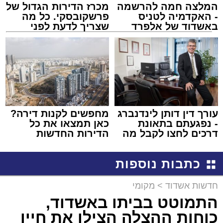
המלצה חמה להרשמה
מכרז הדירות הגדול של
- האקדמיה לטניס
פרשקובסקי. כל מה
באשדוד של אלפרד
שצריך לדעת לפני
קריאולנסקי - לילדים
שמגישים הצעה לדירה
באשדוד
עורך דין דותן לינדנברג
מחפשים לקנות דירה?
- נפגעתם בתאונת
כאן תמצאו את כל
דרכים לחצו לקבל מה
הדירות החדשות
שמגיע לכם
למכירה באשדוד >>>
כתבות נוספות
חדשות אשדוד
>
מקומי
התמוטט בביתו באשדוד,
כוחות ההצלה הצילו את חייו