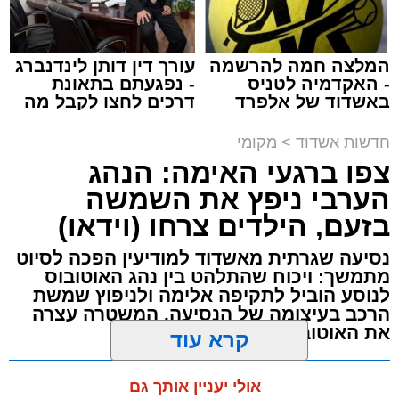
המלצה חמה להרשמה
עורך דין דותן לינדנברג
- האקדמיה לטניס
- נפגעתם בתאונת
באשדוד של אלפרד
דרכים לחצו לקבל מה
תגים:
תאונת עבודה באשדוד
קריאולנסקי - לילדים
שמגיע לכם
חדשות אשדוד
>
מקומי
עובדת בת 56 נפצעה היום (שישי) באורח בינוני
צפו ברגעי האימה: הנהג
לאחר שנפלה מסולם במהלך עבודתה במחסן
הערבי ניפץ את השמשה
באזור דרך הרכבת, מתחם ביג פאשן באשדוד.
בזעם, הילדים צרחו (וידאו)
כוחות ההצלה הוזעקו למקום בעקבות דיווח על
נסיעה שגרתית מאשדוד למודיעין הפכה לסיוט
נפילה מגובה במהלך העבודה. עם הגעתם מצאו
מתמשך: ויכוח שהתלהט בין נהג האוטובוס
את האישה בהכרה מלאה, כשהיא סובלת מחבלות
לנוסע הוביל לתקיפה אלימה ולניפוץ שמשת
הרכב בעיצומה של הנסיעה. המשטרה עצרה
במספר אזורים בגופה לאחר שנפלה מגובה של
את האוטובוס בהמשך הדרך
כ-2 עד 3 מטרים.
מערכת האתר / 11:35 07.08.26
קרא עוד
רפאל אוקנין, כונן הצלה דרום, סיפר: “כשהגעתי