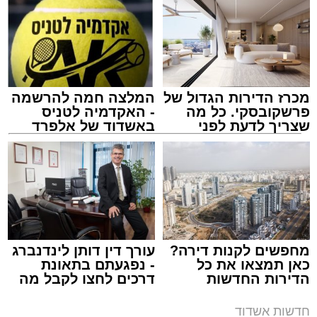
מכרז הדירות הגדול של
המלצה חמה להרשמה
פרשקובסקי. כל מה
- האקדמיה לטניס
שצריך לדעת לפני
באשדוד של אלפרד
שמגישים הצעה לדירה
קריאולנסקי - לילדים
באשדוד
צילום: דוברות איחוד הצלה
מערכת האתר / 15:39 07.08.26
מחפשים לקנות דירה?
עורך דין דותן לינדנברג
כאן תמצאו את כל
- נפגעתם בתאונת
הדירות החדשות
דרכים לחצו לקבל מה
תגים:
איחוד הצלה
,
אשדוד
,
הצלה
למכירה באשדוד >>>
שמגיע לכם
חדשות אשדוד