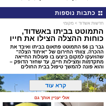
שמגיע לכם
שמגישים הצעה לדירה
באשדוד
כתבות נוספות
חדשות אשדוד
>
מקומי
התמוטט בביתו באשדוד,
כוחות ההצלה הצילו את חייו
גבר בן 56 התמוטט פתאום בביתו ואיבד את
ההכרה. צוותי החירום של "איחוד הצלה"
שהוזעקו למקום ביצעו בו פעולות החייאה
מתקדמות ומצילות חיים, עד שחזר הדופק –
והוא פונה להמשך טיפול בבית החולים
קרא עוד
אולי יעניין אותך גם