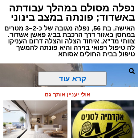
אירוע דרמטי הסתיים בנס רפואי באשדוד, לאחר
נפלה מסולם במהלך עבודתה
שגבר בן 56 התמוטט בביתו שבאחד הרחובות
באשדוד; פונתה במצב בינוני
ברובע י"א בעיר, כתוצאה מאירוע פתאומי שגרם
להפסקת פעילות ליבו.
האישה, בת 56, נפלה מגובה של כ-2–3 מטרים
במחסן באזור דרך הרכבת בביג פאשן אשדוד.
צוותי מד”א, איחוד הצלה והצלה דרום העניקו
למקום הוזעקו מיד צוותי רפואה ומתנדבים של
לה טיפול רפואי בזירה והיא פונתה להמשך
ארגון "איחוד הצלה". החובשים והפרמדיקים
טיפול בבית החולים אסותא
שהגיעו לזירה הבחינו כי הגבר ללא דופק וללא
הכרה, ופתחו מיידית בפעולות החייאה מתקדמות,
הכוללות עיסויי לב ושימוש במפעם (דפיברילטור).
קרא עוד
בזכות התושייה והפעילות המהירה והמקצועית של
אולי יעניין אותך גם
הצוותים בשטח, ליבו של הגבר שב לפעום.
לאחר ייצוב מצבו הראשוני, הוא פונה באמבולנס
לבית חולים להמשך קבלת טיפול רפואי כשמצבו
מוגדר יציב.