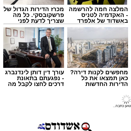
המלצה חמה להרשמה
מכרז הדירות הגדול של
מעוניינים להגיב? לדווח ? צרו איתנו קשר במייל -
- האקדמיה לטניס
פרשקובסקי. כל מה
ASHDODS@ISNET.CO.IL
באשדוד של אלפרד
שצריך לדעת לפני
קריאולנסקי - לילדים
שמגישים הצעה לדירה
באשדוד
צילום: דוברות איחוד הצלה
עופר אשטוקר / 15:32 07.08.26
מחפשים לקנות דירה?
עורך דין דותן לינדנברג
כאן תמצאו את כל
- נפגעתם בתאונת
הדירות החדשות
דרכים לחצו לקבל מה
תגים:
תאונת עבודה באשדוד
למכירה באשדוד >>>
שמגיע לכם
חדשות אשדוד
>
מקומי
עובדת בת 56 נפצעה היום (שישי) באורח בינוני
צפו ברגעי האימה: הנהג
לאחר שנפלה מסולם במהלך עבודתה במחסן
הערבי ניפץ את השמשה
באזור דרך הרכבת, מתחם ביג פאשן באשדוד.
בזעם, הילדים צרחו (וידאו)