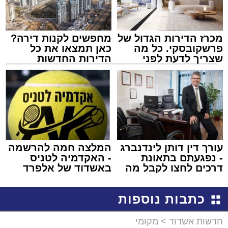
מכרז הדירות הגדול של
מחפשים לקנות דירה?
פרשקובסקי. כל מה
כאן תמצאו את כל
שצריך לדעת לפני
הדירות החדשות
שמגישים הצעה לדירה
למכירה באשדוד >>>
באשדוד
עורך דין דותן לינדנברג
המלצה חמה להרשמה
- נפגעתם בתאונת
- האקדמיה לטניס
דרכים לחצו לקבל מה
באשדוד של אלפרד
שמגיע לכם
קריאולנסקי - לילדים
כתבות נוספות
חדשות אשדוד
>
מקומי