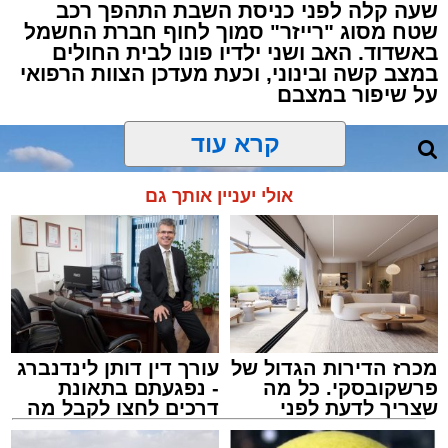
על פעילות בלתי חוקית המתקיימת במקום.
שעה קלה לפני כניסת השבת התהפך רכב
שטח מסוג "רייזר" סמוך לחוף חברת החשמל
באשדוד. האב ושני ילדיו פונו לבית החולים
עם הגעת הכוחות למבנה, דרשו השוטרים את
במצב קשה ובינוני, וכעת מעדכן הצוות הרפואי
פתיחת הדלתות, אך הנוכחים במקום בחרו
על שיפור במצבם
להתעלם וסירבו לאפשר לכוחות להיכנס. לנוכח
קרא עוד
הסירוב, נאלצו הבלשים לפרוץ את הדלת בכוח
כדי לחדור פנימה.
אולי יעניין אותך גם
בחיפוש שערכו השוטרים בתוך המתחם נתפסו
אמצעים רבים ששימשו להפעלת המשחקים, ובהם
28 חבילות קלפים ומזוודות עמוסות ז'יטונים.
במסגרת הפעילות עוכבו לחקירה חמישה
מעורבים: שלושה מהם החשודים בהפעלת ובניהול
מכרז הדירות הגדול של
עורך דין דותן לינדנברג
המקום, ושני משתתפים נוספים שנכחו במקום
פרשקובסקי. כל מה
- נפגעתם בתאונת
שצריך לדעת לפני
דרכים לחצו לקבל מה
בזמן הפשיטה. כולם הועברו לחקירה בתחנת
שמגישים הצעה לדירה
שמגיע לכם
המשטרה, והחקירה נמשכת.