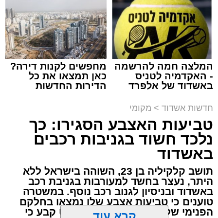
באשדוד
צילום: דוברות איחוד הצלה
במשטרה מדגישים כי הפעלת בתי הימורים בלתי
מערכת האתר / 13:42 09.08.26
חוקיים מהווה מוקד למשיכת פעילות עבריינית, וכי
הם ימשיכו לפעול באפס סובלנות ובנחישות נגד
תופעות מסוג זה כדי לשמור על שלטון החוק
המלצה חמה להרשמה
מחפשים לקנות דירה?
וביטחון התושבים.
- האקדמיה לטניס
כאן תמצאו את כל
באשדוד של אלפרד
הדירות החדשות
קריאולנסקי - לילדים
למכירה באשדוד >>>
תגים:
ילדים
,
אשדוד
,
אסותא אשדוד
,
פציעה
,
חדשות אשדוד
>
מקומי
מעוניינים להגיב? לדווח ? צרו איתנו קשר במייל -
טרקטורון
טביעות האצבע הסגירו: כך
ASHDODS@ISNET.CO.IL
נלכד חשוד בגניבות רכבים
שיפור ניכר במצבם של האב ושני ילדיו ש
נפצעו
באשדוד
בסוף השבוע בתאונת דרכים קשה בשטח סמוך
לחוף הצפוני באשדוד
. התאונה התרחשה שעה
תושב קלקיליה בן 23, השוהה בישראל ללא
קלה לפני כניסת השבת, כאשר רכב שטח מסוג
היתר, נעצר בחשד למעורבות בגניבת רכב
באשדוד ובניסיון לגנוב רכב נוסף. במשטרה
"רייזר" ובו אב ושני ילדיו (בני 4 ו-6) התהפך מסיבה
טוענים כי טביעות אצבע שלו נמצאו בחלקם
שטרם ברורה סמוך לחוף חברת החשמל.
הפנימי של כלי הרכב. בית המשפט קבע כי