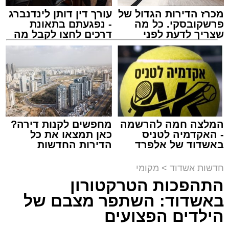
מכרז הדירות הגדול של
עורך דין דותן לינדנברג
פרשקובסקי. כל מה
- נפגעתם בתאונת
שצריך לדעת לפני
דרכים לחצו לקבל מה
שמגישים הצעה לדירה
שמגיע לכם
באשדוד
צילום: דוברות המשטרה
מערכת האתר / 15:35 09.08.26
המלצה חמה להרשמה
מחפשים לקנות דירה?
- האקדמיה לטניס
כאן תמצאו את כל
באשדוד של אלפרד
הדירות החדשות
קריאולנסקי - לילדים
למכירה באשדוד >>>
תגים:
משטרה
,
אשדוד
,
פשיטה
,
קזינו
חדשות אשדוד
>
מקומי
התהפכות הטרקטורון
פעילות יזומה של בלשי תחנת משטרת אשדוד
באשדוד: השתפר מצבם של
חשפה קזינו מחתרתי שפעל באחד המבנים בעיר.
הילדים הפצועים
הפשיטה התבצעה בעקבות מידע מודיעיני שהצביע