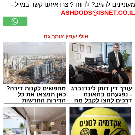
מעוניינים להגיב? לדווח ? צרו איתנו קשר במייל -
ASHDODS@ISNET.CO.IL
אולי יעניין אותך גם
עורך דין דותן לינדנברג
מחפשים לקנות דירה?
- נפגעתם בתאונת
כאן תמצאו את כל
דרכים לחצו לקבל מה
הדירות החדשות
שמגיע לכם
למכירה באשדוד >>>