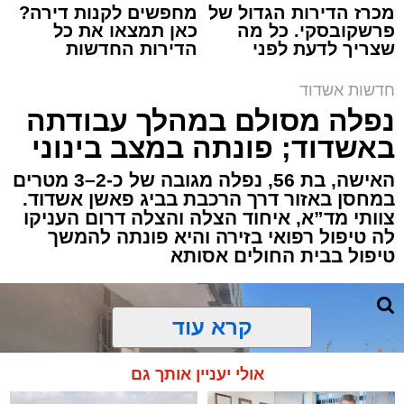
מכרז הדירות הגדול של
מחפשים לקנות דירה?
פרשקובסקי. כל מה
כאן תמצאו את כל
שצריך לדעת לפני
הדירות החדשות
תגים:
איחוד הצלה
,
אשדוד
,
הצלה
שמגישים הצעה לדירה
למכירה באשדוד >>>
באשדוד
חדשות אשדוד
אירוע דרמטי הסתיים בנס רפואי באשדוד, לאחר
נפלה מסולם במהלך עבודתה
שגבר בן 56 התמוטט בביתו שבאחד הרחובות
באשדוד; פונתה במצב בינוני
ברובע י"א בעיר, כתוצאה מאירוע פתאומי שגרם
להפסקת פעילות ליבו.
האישה, בת 56, נפלה מגובה של כ-2–3 מטרים
במחסן באזור דרך הרכבת בביג פאשן אשדוד.
צוותי מד”א, איחוד הצלה והצלה דרום העניקו
למקום הוזעקו מיד צוותי רפואה ומתנדבים של
לה טיפול רפואי בזירה והיא פונתה להמשך
ארגון "איחוד הצלה". החובשים והפרמדיקים
טיפול בבית החולים אסותא
שהגיעו לזירה הבחינו כי הגבר ללא דופק וללא
הכרה, ופתחו מיידית בפעולות החייאה מתקדמות,
הכוללות עיסויי לב ושימוש במפעם (דפיברילטור).
קרא עוד
בזכות התושייה והפעילות המהירה והמקצועית של
אולי יעניין אותך גם
הצוותים בשטח, ליבו של הגבר שב לפעום.