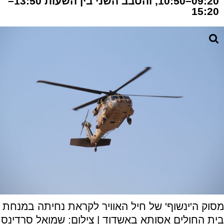
09:20–10:50, והסבב השני בין השעות 13:50–
15:20
מסוק ה'ינשוף' של חיל האוויר לקראת נחיתה במנחת
בית החולים אסותא באשדוד | צילום: שמואל סרדינס