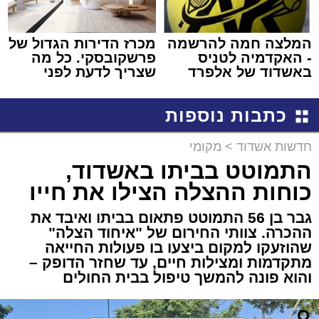
המלצה חמה להרשמה
מכרז הדירות הגדול של
- האקדמיה לטניס
פרשקובסקי. כל מה
באשדוד של אלפרד
שצריך לדעת לפני
קריאולנסקי - לילדים
שמגישים הצעה לדירה
באשדוד
כתבות נוספות
חדשות אשדוד
>
מקומי
התמוטט בביתו באשדוד,
כוחות ההצלה הצילו את חייו
גבר בן 56 התמוטט פתאום בביתו ואיבד את
ההכרה. צוותי החירום של "איחוד הצלה"
שהוזעקו למקום ביצעו בו פעולות החייאה
מתקדמות ומצילות חיים, עד שחזר הדופק –
והוא פונה להמשך טיפול בבית החולים