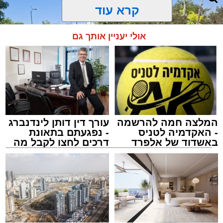
קרא עוד
אולי יעניין אותך גם
המלצה חמה להרשמה
עורך דין דותן לינדנברג
- האקדמיה לטניס
- נפגעתם בתאונת
באשדוד של אלפרד
דרכים לחצו לקבל מה
קריאולנסקי - לילדים
שמגיע לכם
צילום: דוברות איחוד הצלה
מערכת האתר / 15:39 07.08.26