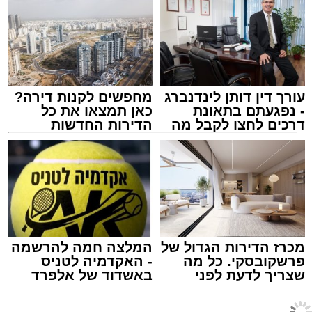
לאחר ייצוב מצבו הראשוני, הוא פונה באמבולנס
לבית חולים להמשך קבלת טיפול רפואי כשמצבו
מוגדר יציב.
עורך דין דותן לינדנברג
מחפשים לקנות דירה?
מעוניינים להגיב? לדווח ? צרו איתנו קשר במייל -
- נפגעתם בתאונת
כאן תמצאו את כל
ASHDODS@ISNET.CO.IL
דרכים לחצו לקבל מה
הדירות החדשות
שמגיע לכם
למכירה באשדוד >>>
צילום: דוברות איחוד הצלה
עופר אשטוקר / 15:32 07.08.26
מכרז הדירות הגדול של
המלצה חמה להרשמה
פרשקובסקי. כל מה
- האקדמיה לטניס
שצריך לדעת לפני
באשדוד של אלפרד
תגים:
תאונת עבודה באשדוד
שמגישים הצעה לדירה
קריאולנסקי - לילדים
באשדוד
חדשות אשדוד
>
מקומי