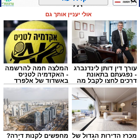
הכנסת 'חניכי הישיבות' רובע ג', ביום שלישי הקרוב
בשעה 21.00
אולי יעניין אותך גם
לאחר הארוע יתקיים רב שיח וכן פלפול תלמודי
בריתחא דאורייתא בעומקא דשמעתתא.
עורך דין דותן לינדנברג
המלצה חמה להרשמה
- נפגעתם בתאונת
- האקדמיה לטניס
דרכים לחצו לקבל מה
באשדוד של אלפרד
שמגיע לכם
קריאולנסקי - לילדים
נתיבי ישראל
מערכת האתר / 18:19 06.08.26
מכרז הדירות הגדול של
מחפשים לקנות דירה?