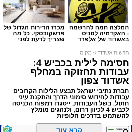
המלצה חמה להרשמה
מכרז הדירות הגדול של
- האקדמיה לטניס
פרשקובסקי. כל מה
תגים:
הגרי"ב שרייבר
,
מעגלים
באשדוד של אלפרד
שצריך לדעת לפני
קריאולנסקי - לילדים
שמגישים הצעה לדירה
ארוע שטרם היה כמותו: בשבוע הבא ביום ג'
באשדוד
חדשות אשדוד
>
מקומי
יתכנסו המוני בחורי הישיבות שטרם החלו את זמן
חסימה לילית בכביש 4:
'אלול', והם יזכו לשמוע את גדולי הדור, מרן הגרי"ב
עבודות תחזוקה במחלף
שרייבר שליט"א והגאון רבי ישאי טולידנו שליט"א,
אשדוד צפון
שבשעה נדירה של קורת רוח ישתפו את שומעיהם
באשר ראו וקיבלו בבתי הוריהם, הגאון רבי פנחס
חברת נתיבי ישראל תבצע הלילות הקרובים
עבודות לחידוש סימוני הדרך והתקנת עיני
שרייבר זצ"ל והגאון רבי ניסים טולידנו זצ"ל, כאשר
חתול. בשל העבודות, ייסגרו רמפות הכניסה
מטרתם של הדברים שישמעו היא לעורר הלבבות
לכביש 4 לכיוון דרום, ולנהגים מומלץ
ולהחדיר אהבת אמת לתורה.
להשתמש בדרכים חלופיות
הארוע, במסגרת ארועי 'מעגלים', יתקיים בבית
קרא עוד