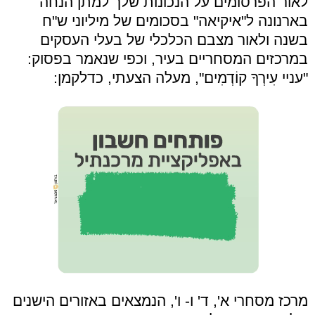
לאור הפרסומים על הנכונות שלך למתן הנחה
בארנונה ל"איקיאה" בסכומים של מיליוני ש"ח
בשנה ולאור מצבם הכלכלי של בעלי העסקים
במרכזים המסחריים בעיר, וכפי שנאמר בפסוק:
"עניי עִירְךָ קוֹדְמִים", מעלה הצעתי, כדלקמן:
מרכז מסחרי א', ד' ו- ו', הנמצאים באזורים הישנים