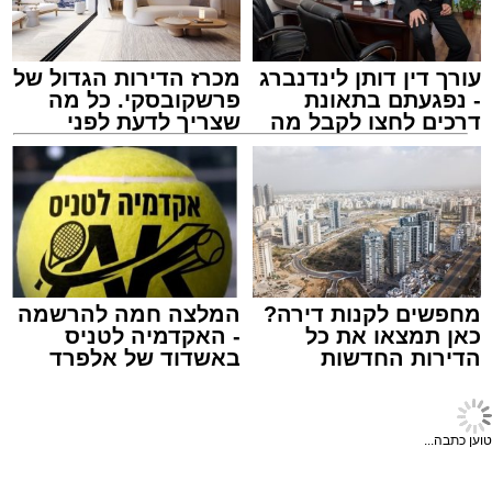
תוך להיערך מראש ולהיעזר בישומוני הניווט.
מאגף שירות וקשרי קהילה בנתיבי ישראל נמסר כי
הם מתנצלים על אי-הנוחות הזמנית ומודים לציבור
על הסבלנות, וכי ניתן לקבל פרטים נוספים באתר
עורך דין דותן לינדנברג
מכרז הדירות הגדול של
החברה בכתובת
https://www.iroads.co.il
.
- נפגעתם בתאונת
פרשקובסקי. כל מה
דרכים לחצו לקבל מה
שצריך לדעת לפני
שמגיע לכם
שמגישים הצעה לדירה
שוק הים באשדוד
באשדוד
מעוניינים להגיב? לדווח ? צרו איתנו קשר במייל -
מערכת האתר / 18:15 06.08.26
ASHDODS@ISNET.CO.IL
מחפשים לקנות דירה?
המלצה חמה להרשמה
כאן תמצאו את כל
- האקדמיה לטניס
תגים:
אשדוד
,
שוק
הדירות החדשות
באשדוד של אלפרד
למכירה באשדוד >>>
קריאולנסקי - לילדים
עיריית אשדוד הודיעה היום על שינוי חד-פעמי
במועד קיום שוק הים בשבוע הבא, זאת לקראת
טוען כתבה...