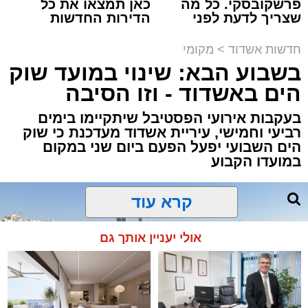
פרשקובסקי. כל מה
כאן תמצאו את כל
שצריך לדעת לפני
הדירות החדשות
מעוניינים להגיב? לדווח ? צרו איתנו קשר במייל -
שמגישים הצעה לדירה
למכירה באשדוד >>>
ASHDODS@ISNET.CO.IL
באשדוד
תגים:
אשדוד
,
נתיבי ישראל
חדשות אשדוד
>
מקומי
בשבוע הבא: שינוי במועד שוק
חברת "נתיבי ישראל" הודיעה על ביצוע עבודות
הים באשדוד - וזו הסיבה
תחזוקה ליליות במחלף אשדוד צפון שיימשכו
בעקבות אירועי הפסטיבל שיתקיימו בימים
במשך שני לילות, בימים ראשון ושני, ה-9 וה-10
רביעי וחמישי, עיריית אשדוד מעדכנת כי שוק
באוגוסט 2026, בין השעות 23:00 בלילה ועד
הים השבועי יפעל הפעם ביום שני במקום
05:00 בבוקר למחרת.
במועדו הקבוע
העבודות מבוצעות כחלק מפעולות שוטפות
לחידוש סימוני הדרך והתקנת עיני חתול, במטרה
לשפר את בטיחות הנסיעה עבור כלל משתמשי
קרא עוד
הדרך.
בשל ביצוע העבודות, תבוצע חסימה הרמטית של
אולי יעניין אותך גם
רמפות הכניסה ממחלף אשדוד צפון לכביש 4
לכיוון דרום, ולנוסעים לכיוון זה מומלץ להמשיך
בנסיעה דרך מחלף יבנה ולהצטרף משם לכביש 4,