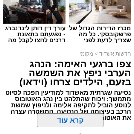
מכרז הדירות הגדול של
עורך דין דותן לינדנברג
פרשקובסקי. כל מה
- נפגעתם בתאונת
שצריך לדעת לפני
דרכים לחצו לקבל מה
תגים:
תאונת עבודה באשדוד
שמגישים הצעה לדירה
שמגיע לכם
באשדוד
חדשות אשדוד
>
מקומי
עובדת בת 56 נפצעה היום (שישי) באורח בינוני
צפו ברגעי האימה: הנהג
לאחר שנפלה מסולם במהלך עבודתה במחסן
הערבי ניפץ את השמשה
באזור דרך הרכבת, מתחם ביג פאשן באשדוד.
בזעם, הילדים צרחו (וידאו)
כוחות ההצלה הוזעקו למקום בעקבות דיווח על
נסיעה שגרתית מאשדוד למודיעין הפכה לסיוט
נפילה מגובה במהלך העבודה. עם הגעתם מצאו
מתמשך: ויכוח שהתלהט בין נהג האוטובוס
לנוסע הוביל לתקיפה אלימה ולניפוץ שמשת
את האישה בהכרה מלאה, כשהיא סובלת מחבלות
הרכב בעיצומה של הנסיעה. המשטרה עצרה
במספר אזורים בגופה לאחר שנפלה מגובה של
את האוטובוס בהמשך הדרך
כ-2 עד 3 מטרים.
מערכת האתר / 11:35 07.08.26
קרא עוד