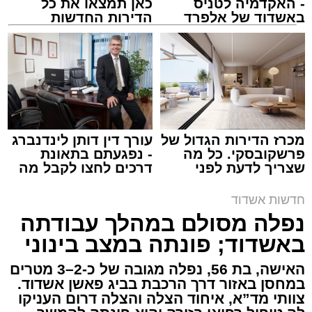
- האקדמיה לטניס
כאן תמצאו את כל
באשדוד של אלפרד
הדירות החדשות
קריאולנסקי - לילדים
למכירה באשדוד >>>
צילום: דוברות איחוד הצלה
מערכת האתר / 15:39 07.08.26
מכרז הדירות הגדול של
עורך דין דותן לינדנברג
פרשקובסקי. כל מה
- נפגעתם בתאונת
שצריך לדעת לפני
דרכים לחצו לקבל מה
תגים:
איחוד הצלה
,
אשדוד
,
הצלה
שמגישים הצעה לדירה
שמגיע לכם
באשדוד
חדשות אשדוד
אירוע דרמטי הסתיים בנס רפואי באשדוד, לאחר
נפלה מסולם במהלך עבודתה
שגבר בן 56 התמוטט בביתו שבאחד הרחובות
באשדוד; פונתה במצב בינוני
ברובע י"א בעיר, כתוצאה מאירוע פתאומי שגרם
להפסקת פעילות ליבו.
האישה, בת 56, נפלה מגובה של כ-2–3 מטרים
במחסן באזור דרך הרכבת בביג פאשן אשדוד.
צוותי מד”א, איחוד הצלה והצלה דרום העניקו
למקום הוזעקו מיד צוותי רפואה ומתנדבים של