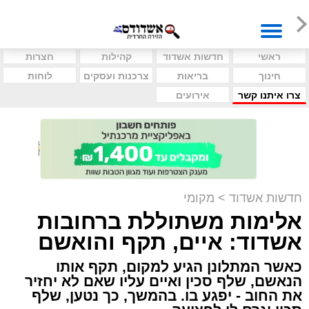
ראשי
חדשות אשדוד
קהילות
חצרות
חינוך
בריאות
צרכנות ועסקים
לוחות
צרו איתנו קשר
אירועים
חדשות אשדוד
>
מקומי
אלימות משתוללת ברחובות
אשדוד: איים, תקף והואשם
כאשר המתלונן הגיע למקום, תקף אותו
הנאשם, שלף סכין ואיים עליו שאם לא יחזיר
את החוב - יפגע בו. בהמשך, כך נטען, שלף