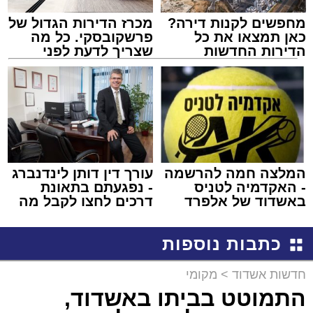
מחפשים לקנות דירה?
מכרז הדירות הגדול של
כאן תמצאו את כל
פרשקובסקי. כל מה
הדירות החדשות
שצריך לדעת לפני
למכירה באשדוד >>>
שמגישים הצעה לדירה
באשדוד
המלצה חמה להרשמה
עורך דין דותן לינדנברג
- האקדמיה לטניס
- נפגעתם בתאונת
באשדוד של אלפרד
דרכים לחצו לקבל מה
קריאולנסקי - לילדים
שמגיע לכם
כתבות נוספות
חדשות אשדוד
>
מקומי
התמוטט בביתו באשדוד,