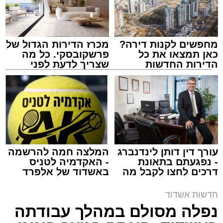
מחפשים לקנות דירה?
מכרז הדירות הגדול של
כאן תמצאו את כל
פרשקובסקי. כל מה
הדירות החדשות
שצריך לדעת לפני
למכירה באשדוד >>>
שמגישים הצעה לדירה
באשדוד
צילום: דוברות איחוד הצלה
מערכת האתר / 15:39 07.08.26
עורך דין דותן לינדנברג
המלצה חמה להרשמה
- נפגעתם בתאונת
- האקדמיה לטניס
דרכים לחצו לקבל מה
באשדוד של אלפרד
תגים:
איחוד הצלה
,
אשדוד
,
הצלה
שמגיע לכם
קריאולנסקי - לילדים
חדשות אשדוד
אירוע דרמטי הסתיים בנס רפואי באשדוד, לאחר
נפלה מסולם במהלך עבודתה
שגבר בן 56 התמוטט בביתו שבאחד הרחובות