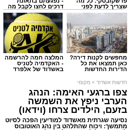
פרשקובסקי. כל מה
- נפגעתם בתאונת
ASHDODS@ISNET.CO.IL
שצריך לדעת לפני
דרכים לחצו לקבל מה
שמגישים הצעה לדירה
שמגיע לכם
באשדוד
צילום: דוברות איחוד הצלה
עופר אשטוקר / 15:32 07.08.26
מחפשים לקנות דירה?
המלצה חמה להרשמה
כאן תמצאו את כל
- האקדמיה לטניס
הדירות החדשות
באשדוד של אלפרד
תגים:
תאונת עבודה באשדוד
למכירה באשדוד >>>
קריאולנסקי - לילדים
חדשות אשדוד
>
מקומי
עובדת בת 56 נפצעה היום (שישי) באורח בינוני
צפו ברגעי האימה: הנהג
לאחר שנפלה מסולם במהלך עבודתה במחסן
הערבי ניפץ את השמשה
באזור דרך הרכבת, מתחם ביג פאשן באשדוד.
בזעם, הילדים צרחו (וידאו)
כוחות ההצלה הוזעקו למקום בעקבות דיווח על
נסיעה שגרתית מאשדוד למודיעין הפכה לסיוט
נפילה מגובה במהלך העבודה. עם הגעתם מצאו
מתמשך: ויכוח שהתלהט בין נהג האוטובוס