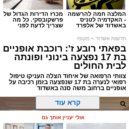
המלצה חמה להרשמה
מכרז הדירות הגדול של
- האקדמיה לטניס
פרשקובסקי. כל מה
באשדוד של אלפרד
שצריך לדעת לפני
תגים:
אשדוד
,
פטירה
,
אלעד
קריאולנסקי - לילדים
שמגישים הצעה לדירה
באשדוד
חדשות אשדוד
>
מקומי
במוצאי שבת קודש הגיע השמועה הקשה והמצערת
בפאתי רובע ז': רוכבת אופניים
על פטירתו של האברך החשוב, מזכה הרבים ואיש
בת 17 נפצעה בינוני ופונתה
החסד הרב ידידיה רחמים יפרח ז"ל, אחיו של הגאון
לבית החולים
רבי שמעון יוחאי יפרח שליט"א – תושב העיר ומגיד
שיעור בשיעור "אור החיים" הקדוש, מוסר רשת
צוותי הרפואה של איחוד הצלה העניקו טיפול
רפואי לנערה בת 17 שנפצעה בזמן רכיבה על
שיעורי תורה ומחבר ספרים רבים בהלכה.
אופניים ברחוב משה סנה באשדוד
המנוח רבי ידידיה רחמים ז"ל השיב את נשמתו
הטהורה לבוראו לאחר ייסורים קשים ומרים בשבת
קרא עוד
קודש, כשהוא בן 45 שנים, והותיר אחריו את רעייתו
תבלחט"א ואת שבעת ילדיו שיחי'.