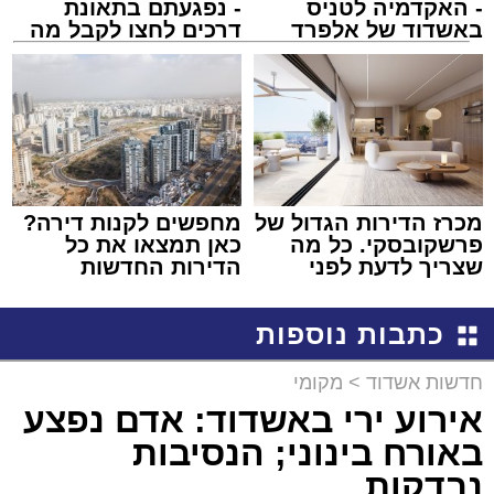
- האקדמיה לטניס
- נפגעתם בתאונת
באשדוד של אלפרד
דרכים לחצו לקבל מה
קריאולנסקי - לילדים
שמגיע לכם
מכרז הדירות הגדול של
מחפשים לקנות דירה?
פרשקובסקי. כל מה
כאן תמצאו את כל
שצריך לדעת לפני
הדירות החדשות
שמגישים הצעה לדירה
למכירה באשדוד >>>
באשדוד
כתבות נוספות
חדשות אשדוד
>
מקומי
אירוע ירי באשדוד: אדם נפצע
באורח בינוני; הנסיבות
נבדקות