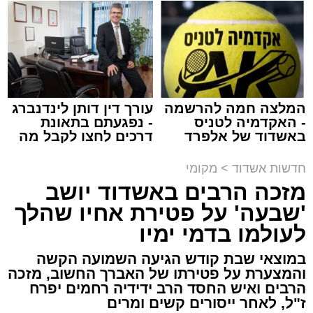
באשדוד
צילום: שמחה חסיד הצלה דרום
מערכת האתר / 00:47 09.08.26
המלצה חמה להרשמה
עורך דין דותן לינדנברג
- האקדמיה לטניס
- נפגעתם בתאונת
באשדוד של אלפרד
דרכים לחצו לקבל מה
קריאולנסקי - לילדים
שמגיע לכם
תגים:
אשדוד
,
ירי
חדשות אשדוד
>
מקומי
מזכה הרבים באשדוד יושב
אירוע ירי חמור התרחש לפני שעה קלה ברובע ב'
'שבעה' על פטירת אחיו שהלך
באשדוד, כתוצאה ממנו נפצע גבר כבן 30 באורח
לעולמו בדמי ימיו
בינוני.
במוצאי שבת קודש הגיעה השמועה הקשה
והמצערת על פטירתו של האברך החשוב, מזכה
כוחות ההצלה ומד"א יחד עם מתנדבי "הצלה
הרבים ואיש החסד הרב ידידיה רחמים יפרח
דרום" ו"איחוד הצלה" הוזעקו לזירה בעקבות דיווח
ז"ל, לאחר ייסורים קשים ומרים