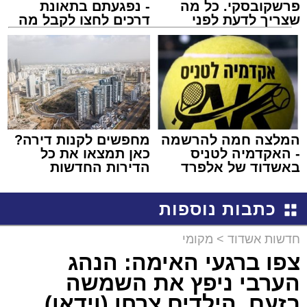
פרשקובסקי. כל מה
- נפגעתם בתאונת
שצריך לדעת לפני
דרכים לחצו לקבל מה
שמגישים הצעה לדירה
שמגיע לכם
באשדוד
המלצה חמה להרשמה
מחפשים לקנות דירה?
- האקדמיה לטניס
כאן תמצאו את כל
באשדוד של אלפרד
הדירות החדשות
קריאולנסקי - לילדים
למכירה באשדוד >>>
כתבות נוספות
חדשות אשדוד
>
מקומי
צפו ברגעי האימה: הנהג
הערבי ניפץ את השמשה
בזעם, הילדים צרחו (וידאו)