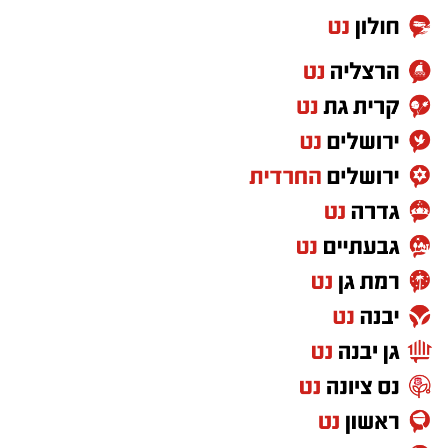
האם הודתה לי בהתרגשות ואמרה 'איזה כיף שיש
את ידידים'. אין תחושה מספקת וממלאת מזו".
בעקבות האירוע, בארגון "ידידים" שבים ופונים
להורים בקריאה חד-משמעית להקפיד לשאת
עליהם את מפתח הרכב בכל רגע נתון ולא
להשאירו בידי ילדים קטנים ללא השגחה. במקרה
חירום של נעילת רכב, יש ליצור קשר מיידי עם
מוקד ידידים בטלפון
1230
(ללא כוכבית).
מעוניינים להגיב? לדווח ? צרו איתנו קשר במייל -
ASHDODS@ISNET.CO.IL