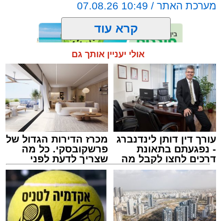
מערכת האתר / 10:49 07.08.26
בעקבות פניות דחופות ודיווחים שהעבירו הנוסעים
המבוהלים למוקדי החירום, כוחות משטרה הוזעקו
קרא עוד
לזירה ועצרו את האוטובוס בהמשך המסלול כדי
לטפל באירוע ולתחקר את המעורבים.
אולי יעניין אותך גם
תגים:
אשדוד
,
ידידים
מעוניינים להגיב? לדווח ? צרו איתנו קשר במייל -
ASHDODS@ISNET.CO.IL
עורך דין דותן לינדנברג
מכרז הדירות הגדול של
- נפגעתם בתאונת
פרשקובסקי. כל מה
דרכים לחצו לקבל מה
שצריך לדעת לפני
שמגיע לכם
שמגישים הצעה לדירה
אמש (חמישי) בסביבות השעה 21:49, התקבלה
באשדוד
קריאת חירום במוקד ארגון "ידידים" אודות תינוק
שננעל בשגגה ברכב לעיני אמו הדואגת, ברחוב
כ"ט בנובמבר באשקלון.