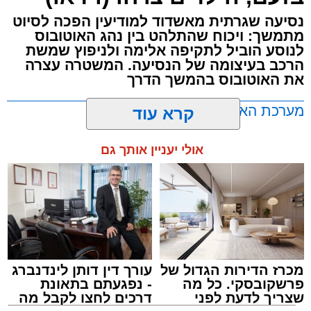
נסיעה שגרתית מאשדוד למודיעין הפכה לסיוט
מתמשך: ויכוח שהתלהט בין נהג האוטובוס
לנוסע הוביל לתקיפה אלימה ולניפוץ שמשת
הרכב בעיצומה של הנסיעה. המשטרה עצרה
את האוטובוס בהמשך הדרך
מערכת האתר / 11:35 07.08.26
קרא עוד
אולי יעניין אותך גם
תגים:
אוטובוס
,
אשדוד
,
ערבי
מכרז הדירות הגדול של
עורך דין דותן לינדנברג
פרשקובסקי. כל מה
- נפגעתם בתאונת
שצריך לדעת לפני
דרכים לחצו לקבל מה