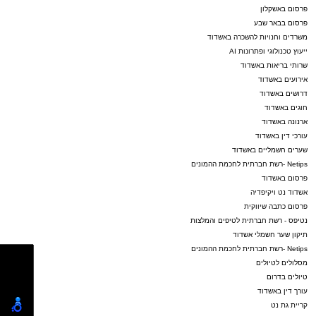
פרסום באשקלון
פרסום בבאר שבע
משרדים וחנויות להשכרה באשדוד
ייעוץ טכנולוגי ופתרונות AI
שרותי בריאות באשדוד
אירועים באשדוד
דרושים באשדוד
חוגים באשדוד
ארנונה באשדוד
עורכי דין באשדוד
שערים חשמליים באשדוד
Netips -רשת חברתית לחכמת ההמונים
פרסום באשדוד
אשדוד נט ויקיפדיה
פרסום כתבה שיווקית
נטיפס - רשת חברתית לטיפים והמלצות
תיקון שער חשמלי אשדוד
Netips -רשת חברתית לחכמת ההמונים
מסלולים לטיולים
טיולים בדרום
עורך דין באשדוד
קריית גת נט