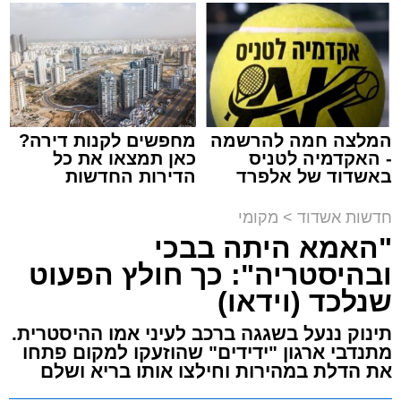
שמגישים הצעה לדירה
שמגיע לכם
באשדוד
אירוע חמור ומפחיד התרחש בקו 881 בנסיעה
מאשדוד למודיעין, לאחר שוויכוח מילוליות בין הנהג
לאחד הנוסעים הידרדר במהירות לאלימות קשה
שזרעה פאניקה רבה בקרב הנוסעים. הסיפור
המלצה חמה להרשמה
מחפשים לקנות דירה?
והתיעוד פורסמו לראשונה בקבוצות חמ"ל אשדוד.
- האקדמיה לטניס
כאן תמצאו את כל
באשדוד של אלפרד
הדירות החדשות
קריאולנסקי - לילדים
למכירה באשדוד >>>
על פי העדויות מהשטח, הנהג, שהתעצבן במהלך
חדשות אשדוד
>
מקומי
הנסיעה על אחד הנוסעים, איבד שליטה ובצעד
"האמא היתה בבכי
דרמטי ואלים ניפץ את שמשת האוטובוס.
המעשה האלים גרם להתרסקות זכוכיות ולרגעים
ובהיסטריה": כך חולץ הפעוט
של אימה בתוך כלי הרכב. ילדים רבים ונוסעים
שנלכד (וידאו)
אחרים שהיו על האוטובוס לקו בטראומה, פרצו
תינוק ננעל בשגגה ברכב לעיני אמו ההיסטרית.
בבכי היסטרי ונאלצו לחוות רגעים של חרדה
מתנדבי ארגון "ידידים" שהוזעקו למקום פתחו
עמוקה בעיצומה של הנסיעה בכביש.
את הדלת במהירות וחילצו אותו בריא ושלם