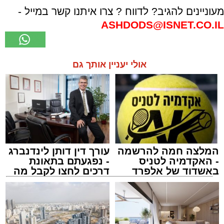
מעוניינים להגיב? לדווח ? צרו איתנו קשר במייל -
ASHDODS@ISNET.CO.IL
אולי יעניין אותך גם
המלצה חמה להרשמה
עורך דין דותן לינדנברג
- האקדמיה לטניס
- נפגעתם בתאונת
באשדוד של אלפרד
דרכים לחצו לקבל מה
קריאולנסקי - לילדים
שמגיע לכם