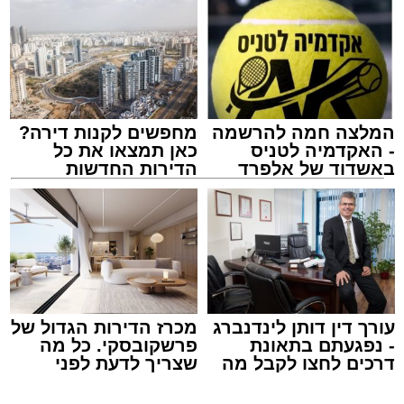
לאחר הארוע יתקיים רב שיח וכן פלפול תלמודי
בריתחא דאורייתא בעומקא דשמעתתא.
המלצה חמה להרשמה
מחפשים לקנות דירה?
- האקדמיה לטניס
כאן תמצאו את כל
באשדוד של אלפרד
הדירות החדשות
קריאולנסקי - לילדים
למכירה באשדוד >>>
נתיבי ישראל
מערכת האתר / 18:19 06.08.26
עורך דין דותן לינדנברג
מכרז הדירות הגדול של
- נפגעתם בתאונת
פרשקובסקי. כל מה
דרכים לחצו לקבל מה
שצריך לדעת לפני
מעוניינים להגיב? לדווח ? צרו איתנו קשר במייל -
שמגיע לכם
שמגישים הצעה לדירה
ASHDODS@ISNET.CO.IL
באשדוד