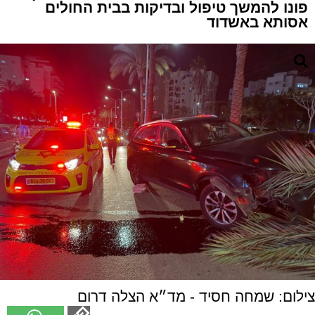
פונו להמשך טיפול ובדיקות בבית החולים
אסותא באשדוד
צילום: שמחה חסיד - מד״א הצלה דרום