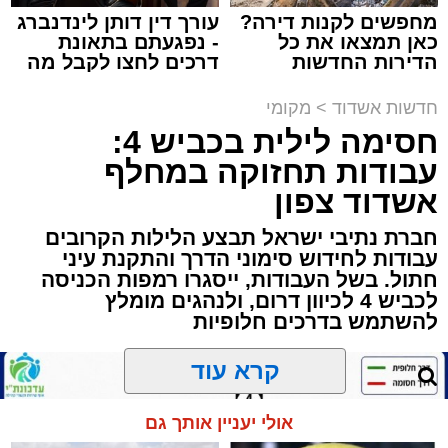
מחפשים לקנות דירה?
עורך דין דותן לינדנברג
כאן תמצאו את כל
- נפגעתם בתאונת
תגים:
הגרי"ב שרייבר
,
מעגלים
הדירות החדשות
דרכים לחצו לקבל מה
למכירה באשדוד >>>
שמגיע לכם
ארוע שטרם היה כמותו: בשבוע הבא ביום ג'
חדשות אשדוד
>
מקומי
יתכנסו המוני בחורי הישיבות שטרם החלו את זמן
חסימה לילית בכביש 4:
'אלול', והם יזכו לשמוע את גדולי הדור, מרן הגרי"ב
עבודות תחזוקה במחלף
שרייבר שליט"א והגאון רבי ישאי טולידנו שליט"א,
אשדוד צפון
שבשעה נדירה של קורת רוח ישתפו את שומעיהם
באשר ראו וקיבלו בבתי הוריהם, הגאון רבי פנחס
חברת נתיבי ישראל תבצע הלילות הקרובים
עבודות לחידוש סימוני הדרך והתקנת עיני
שרייבר זצ"ל והגאון רבי ניסים טולידנו זצ"ל, כאשר
חתול. בשל העבודות, ייסגרו רמפות הכניסה
מטרתם של הדברים שישמעו היא לעורר הלבבות
לכביש 4 לכיוון דרום, ולנהגים מומלץ
ולהחדיר אהבת אמת לתורה.
להשתמש בדרכים חלופיות
הארוע, במסגרת ארועי 'מעגלים', יתקיים בבית
קרא עוד
הכנסת 'חניכי הישיבות' רובע ג', ביום שלישי הקרוב
בשעה 21.00
אולי יעניין אותך גם