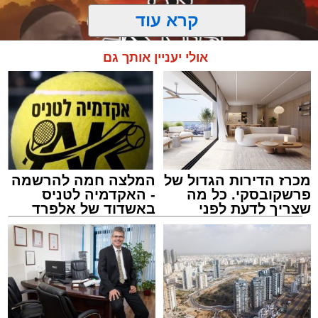
קרא עוד
אולי יעניין אותך גם
מכרז הדירות הגדול של
המלצה חמה להרשמה
פרשקובסקי. כל מה
- האקדמיה לטניס
שצריך לדעת לפני
באשדוד של אלפרד
שמגישים הצעה לדירה
קריאולנסקי - לילדים
מעגלים
באשדוד
מנהל האתר / 20:31 06.08.26