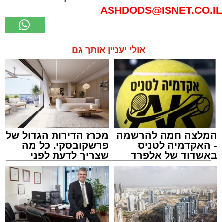
ASHDODS@ISNET.CO.IL
אולי יעניין אותך גם
המלצה חמה להרשמה
מכרז הדירות הגדול של
- האקדמיה לטניס
פרשקובסקי. כל מה
באשדוד של אלפרד
שצריך לדעת לפני
קריאולנסקי - לילדים
שמגישים הצעה לדירה
באשדוד