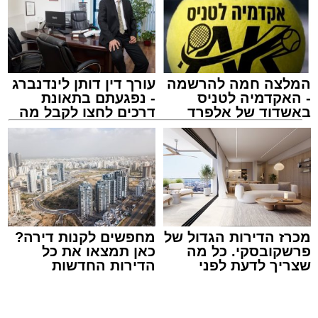
חופשת הקיץ.
במופע ששולב עם מלווה מלכה מוזיקלי הופיעו על
במה אחת אמן הרגש בנצי שטיין, הקומזיצר והיוצר
יצחק בן ארזה והזמר החסידי שמוליק קליין בליווי
המלצה חמה להרשמה
עורך דין דותן לינדנברג
תזמורת מורחבת בניצוחו של מאסטרו דני אבידני.
- האקדמיה לטניס
- נפגעתם בתאונת
באשדוד של אלפרד
דרכים לחצו לקבל מה
קריאולנסקי - לילדים
שמגיע לכם
צילום: שמחה חסיד הצלה דרום
מערכת האתר / 00:47 09.08.26
מכרז הדירות הגדול של
מחפשים לקנות דירה?
פרשקובסקי. כל מה
כאן תמצאו את כל
שצריך לדעת לפני
הדירות החדשות
שמגישים הצעה לדירה
למכירה באשדוד >>>
תגים:
אשדוד
,
ירי
באשדוד