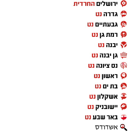
הרשות גב' סימונה מורלי על שיתוף הפעולה
בהפקת המופע והוצאתו לפועל. תודה לכל מי
מעוניינים להגיב? לדווח ? צרו איתנו קשר במייל -
שהשתתף ולכל מי שעוד ישתתף בהמשך
ASHDODS@ISNET.CO.IL
בפעילויות המרכז למורשת, אתם הכח שלנו. אלפי
תודות לראש העיר היקר שלנו ד"ר יחיאל לסרי על
הסיוע הצמוד ל"מרכז למורשת", על התמיכה
והדאגה לכל פרט".