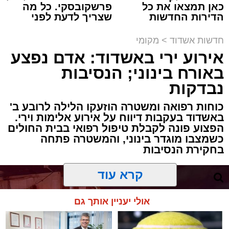
תגים:
אבי אמסלם
,
המרכז למורשת
,
מהות
,
מני
כאן תמצאו את כל
פרשקובסקי. כל מה
הדירות החדשות
שצריך לדעת לפני
אזולאי
למכירה באשדוד >>>
שמגישים הצעה לדירה
באשדוד
חדשות אשדוד
>
מקומי
לקראת סיום בין הזמנים נערך אמש מופע סיום בין
אירוע ירי באשדוד: אדם נפצע
הזמנים ומלווה מלכה על ידי "המרכז למורשת"
באורח בינוני; הנסיבות
בראשות מ"מ ראש העיר הרב אבי אמסלם בשיתוף
הרשות העירונית 'מהות' בראשות יו"ר הדירקטוריון
נבדקות
חבר מועצת העיר הרב מני אזולאי ומנכ"לית
כוחות רפואה ומשטרה הוזעקו הלילה לרובע ב'
הרשות הגב' סימונה מורלי - בהשתתפות למעלה
באשדוד בעקבות דיווח על אירוע אלימות וירי.
מאלף בחורי ישיבות, אברכים ותושבי העיר שגדשו
הפצוע פונה לקבלת טיפול רפואי בבית החולים
כשמצבו מוגדר בינוני, והמשטרה פתחה
את אולם הפיס גור ברובע ז׳.
בחקירת הנסיבות
האירוע הענק התקיים כאמור ע"י 'המרכז למורשת'
קרא עוד
ובשיתוף רשת ישיבות בין הזמנים 'חזון עובדיה'
מבית הרשות העירונית 'מהות' במסגרתה פועלות
אולי יעניין אותך גם
עשרות נקודות של ישיבות בין הזמנים ברחבי העיר
שבהם לומדים מאות בחורי ישיבות במהלך