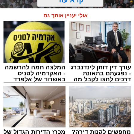
אולי יעניין אותך גם
עורך דין דותן לינדנברג
המלצה חמה להרשמה
- נפגעתם בתאונת
- האקדמיה לטניס
דרכים לחצו לקבל מה
באשדוד של אלפרד
זיץ המרכז למורשת
שמגיע לכם
קריאולנסקי - לילדים
מנהל האתר / 08:55 09.08.26
מחפשים לקנות דירה?
מכרז הדירות הגדול של