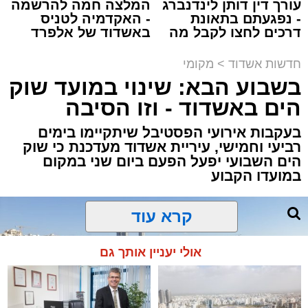
עורך דין דותן לינדנברג
המלצה חמה להרשמה
- נפגעתם בתאונת
- האקדמיה לטניס
דרכים לחצו לקבל מה
באשדוד של אלפרד
מעוניינים להגיב? לדווח ? צרו איתנו קשר במייל -
שמגיע לכם
קריאולנסקי - לילדים
ASHDODS@ISNET.CO.IL
תגים:
אשדוד
,
נתיבי ישראל
חדשות אשדוד
>
מקומי
בשבוע הבא: שינוי במועד שוק
חברת "נתיבי ישראל" הודיעה על ביצוע עבודות
הים באשדוד - וזו הסיבה
תחזוקה ליליות במחלף אשדוד צפון שיימשכו
בעקבות אירועי הפסטיבל שיתקיימו בימים
במשך שני לילות, בימים ראשון ושני, ה-9 וה-10
רביעי וחמישי, עיריית אשדוד מעדכנת כי שוק
באוגוסט 2026, בין השעות 23:00 בלילה ועד
הים השבועי יפעל הפעם ביום שני במקום
05:00 בבוקר למחרת.
במועדו הקבוע
העבודות מבוצעות כחלק מפעולות שוטפות
לחידוש סימוני הדרך והתקנת עיני חתול, במטרה
לשפר את בטיחות הנסיעה עבור כלל משתמשי
קרא עוד
הדרך.
בשל ביצוע העבודות, תבוצע חסימה הרמטית של
אולי יעניין אותך גם
רמפות הכניסה ממחלף אשדוד צפון לכביש 4
לכיוון דרום, ולנוסעים לכיוון זה מומלץ להמשיך