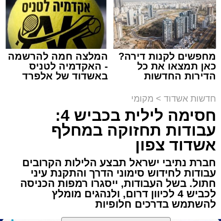
מחפשים לקנות דירה?
המלצה חמה להרשמה
כאן תמצאו את כל
- האקדמיה לטניס
תגים:
הגרי"ב שרייבר
,
מעגלים
הדירות החדשות
באשדוד של אלפרד
למכירה באשדוד >>>
קריאולנסקי - לילדים
ארוע שטרם היה כמותו: בשבוע הבא ביום ג'
חדשות אשדוד
>
מקומי
יתכנסו המוני בחורי הישיבות שטרם החלו את זמן
חסימה לילית בכביש 4:
'אלול', והם יזכו לשמוע את גדולי הדור, מרן הגרי"ב
עבודות תחזוקה במחלף
שרייבר שליט"א והגאון רבי ישאי טולידנו שליט"א,
אשדוד צפון
שבשעה נדירה של קורת רוח ישתפו את שומעיהם
באשר ראו וקיבלו בבתי הוריהם, הגאון רבי פנחס
חברת נתיבי ישראל תבצע הלילות הקרובים
עבודות לחידוש סימוני הדרך והתקנת עיני
שרייבר זצ"ל והגאון רבי ניסים טולידנו זצ"ל, כאשר
חתול. בשל העבודות, ייסגרו רמפות הכניסה
מטרתם של הדברים שישמעו היא לעורר הלבבות
לכביש 4 לכיוון דרום, ולנהגים מומלץ
ולהחדיר אהבת אמת לתורה.
להשתמש בדרכים חלופיות