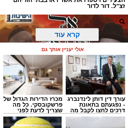
זצ"ל. דור לדור
קרא עוד
אולי יעניין אותך גם
עורך דין דותן לינדנברג
מכרז הדירות הגדול של
- נפגעתם בתאונת
פרשקובסקי. כל מה
דרכים לחצו לקבל מה
שצריך לדעת לפני
שמגיע לכם
שמגישים הצעה לדירה
מעגלים
באשדוד
מנהל האתר / 20:31 06.08.26