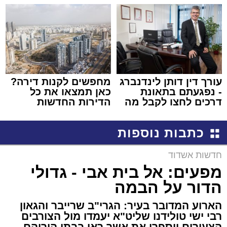
קריאולנסקי - לילדים
שמגישים הצעה לדירה
באשדוד
עורך דין דותן לינדנברג
מחפשים לקנות דירה?
- נפגעתם בתאונת
כאן תמצאו את כל
דרכים לחצו לקבל מה
הדירות החדשות
שמגיע לכם
למכירה באשדוד >>>
כתבות נוספות
חדשות אשדוד
מפעים: אל בית אבי - גדולי
הדור על הבמה
הארוע המדובר בעיר: הגרי"ב שרייבר והגאון
רבי ישי טולידנו שליט"א יעמדו מול הצורבים
הצעירים ויספרו את אשר ראו בבתי הוריהם