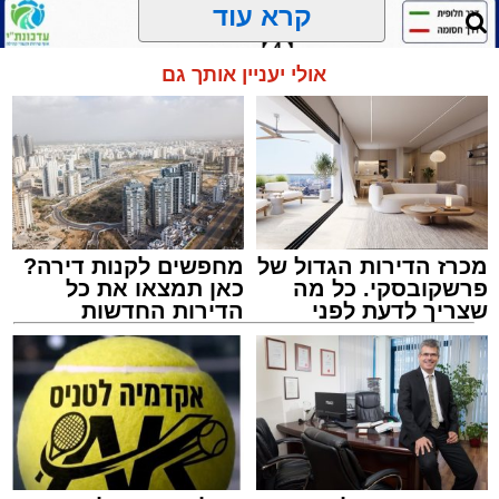
הארוע, במסגרת ארועי 'מעגלים', יתקיים בבית
קרא עוד
הכנסת 'חניכי הישיבות' רובע ג', ביום שלישי הקרוב
בשעה 21.00
אולי יעניין אותך גם
לאחר הארוע יתקיים רב שיח וכן פלפול תלמודי
בריתחא דאורייתא בעומקא דשמעתתא.
מכרז הדירות הגדול של
מחפשים לקנות דירה?
פרשקובסקי. כל מה
כאן תמצאו את כל
שצריך לדעת לפני
הדירות החדשות
שמגישים הצעה לדירה
למכירה באשדוד >>>
באשדוד
נתיבי ישראל
מערכת האתר / 18:19 06.08.26