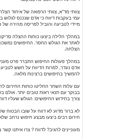
צוותי מד"א, צוותי הרפואה של איחוד הצל
עמי בעקבות דיווח כי אדם שנכנס לגלוש ב
מיידי לטביעה והוביל לפריסה מהירה של כ
במהלך הלילה ביצעו כוחות ההצלה סריקות
לאתר את הגולש החסר. החיפושים נמשכו ש
הצלחה.
במהלך פעולות החיפוש התברר פרט מעניי
אדם נעדר, למרות הדיווח על חשש לטביעה
להמשיך בחיפושים ברצינות מלאה.
עם עלות השחר החליטו כוחות החירום לה
בבוקר עם תנאי ראות טובים יותר. אולם ב
צורך בחידוש החיפושים: הגולש שעליו דווח
לא ברור מדוע לא דווח על שובו הבטוח של 
חירום רבים ביצעו מבצע חיפוש נרחב שלא 
מעוניינים להגיב? לדווח ? צרו איתנו קשר ב