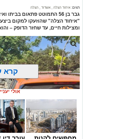
תגים:
איחוד הצלה
,
אשדוד
,
הצלה
גבר בן 56 התמוטט פתאום בביתו
"איחוד הצלה" שהוזעקו למקום ביצעו
ומצילות חיים, עד שחזר הדופק – והו
קרא ע
אולי יעניי
מחפשים לקנות
עורך דין ד