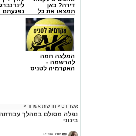
דירה? כאן
לינדנברג 
תמצאו את כל
נפגעתם ב
הדירות החדשות
דרכים לח
צילום: דוברות איחוד הצלה
למכירה באשדוד
לקבל מה 
>>>
לכם
שבאחד הרחובות ברובע י"א בעיר, כתוצא
ליבו.
למקום הוזעקו מיד צוותי רפואה ומתנדבים 
המלצה חמה
והפרמדיקים שהגיעו לזירה הבחינו כי הגבר
להרשמה -
בפעולות החייאה מתקדמות, הכוללות עיסוי
האקדמיה לטניס
באשדוד של
בזכות התושייה והפעילות המהירה והמקצו
אלפרד
שב לפעום.
קריאולנסקי -
לאחר ייצוב מצבו הראשוני, הוא פונה באמ
לילדים
רפואי כשמצבו מוגדר יציב.
מעוניינים להגיב? לדווח ? צרו איתנו קשר ב
אשדודס
>
חדשות אשדוד
>
נפלה מסולם במהלך עבודתה 
בינוני
עופר אשטוקר