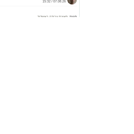
07.08.26 / 15:32
תגים:
תאונת עבודה באשדוד
בביג פאשן אשדוד. צוותי מד”א, איחו
טיפול רפואי בזירה והיא פונתה להמש
קרא ע
אולי יעניי