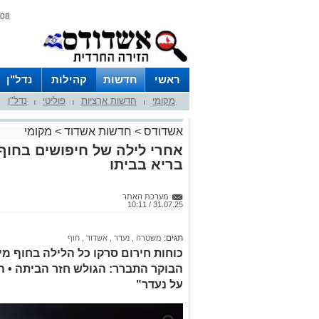
08 אוגוסט 2026 / 17:58
ראשי
חדשות
קהילות
נדל"ן
מקומי
חדשות ארציות
פוליטי
נדל"ן
|
|
|
אשדודס
>
חדשות אשדוד
>
מקומי
אחרי לילה של חיפושים בחוף
בריא בביתו
מערכת האתר
31.07.25 / 10:11
תגים:
משטרה
,
נעדר
,
אשדוד
,
חוף
כוחות חירום סרקו כל הלילה בחוף מי
הבוקר התברר: הגולש חזר הביתה • 
על נעדר"