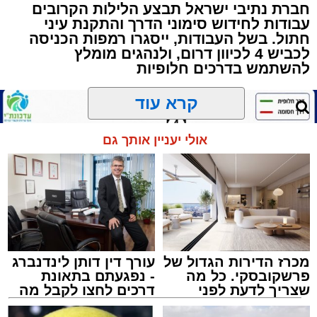
באשר ראו וקיבלו בבתי הוריהם, הגאון רבי פנחס
חברת נתיבי ישראל תבצע הלילות הקרובים
עבודות לחידוש סימוני הדרך והתקנת עיני
שרייבר זצ"ל והגאון רבי ניסים טולידנו זצ"ל, כאשר
חתול. בשל העבודות, ייסגרו רמפות הכניסה
מטרתם של הדברים שישמעו היא לעורר הלבבות
לכביש 4 לכיוון דרום, ולנהגים מומלץ
ולהחדיר אהבת אמת לתורה.
להשתמש בדרכים חלופיות
הארוע, במסגרת ארועי 'מעגלים', יתקיים בבית
קרא עוד
הכנסת 'חניכי הישיבות' רובע ג', ביום שלישי הקרוב
בשעה 21.00
אולי יעניין אותך גם
לאחר הארוע יתקיים רב שיח וכן פלפול תלמודי
בריתחא דאורייתא בעומקא דשמעתתא.
מכרז הדירות הגדול של
עורך דין דותן לינדנברג
פרשקובסקי. כל מה
- נפגעתם בתאונת
שצריך לדעת לפני
דרכים לחצו לקבל מה
שמגישים הצעה לדירה
שמגיע לכם