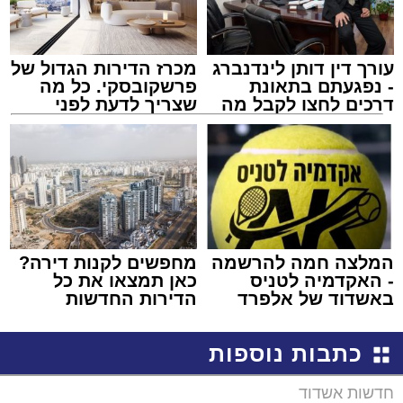
עורך דין דותן לינדנברג
מכרז הדירות הגדול של
- נפגעתם בתאונת
פרשקובסקי. כל מה
דרכים לחצו לקבל מה
שצריך לדעת לפני
שמגיע לכם
שמגישים הצעה לדירה
באשדוד
המלצה חמה להרשמה
מחפשים לקנות דירה?
- האקדמיה לטניס
כאן תמצאו את כל
באשדוד של אלפרד
הדירות החדשות
קריאולנסקי - לילדים
למכירה באשדוד >>>
כתבות נוספות
חדשות אשדוד