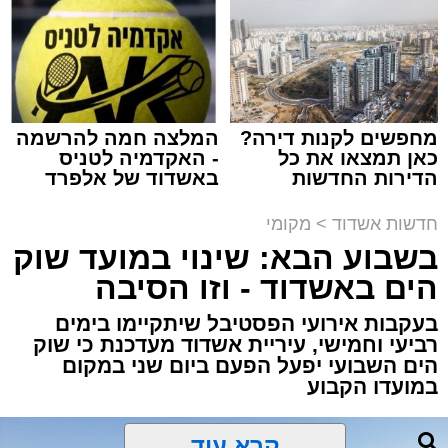
באשדוד
נתיבי ישראל
מערכת האתר / 18:19 06.08.26
מחפשים לקנות דירה?
המלצה חמה להרשמה
כאן תמצאו את כל
- האקדמיה לטניס
הדירות החדשות
באשדוד של אלפרד
מעוניינים להגיב? לדווח ? צרו איתנו קשר במייל -
למכירה באשדוד >>>
קריאולנסקי - לילדים
ASHDODS@ISNET.CO.IL
תגים:
אשדוד
,
נתיבי ישראל
חדשות אשדוד
>
מקומי
בשבוע הבא: שינוי במועד שוק
חברת "נתיבי ישראל" הודיעה על ביצוע עבודות
הים באשדוד - וזו הסיבה
תחזוקה ליליות במחלף אשדוד צפון שיימשכו
בעקבות אירועי הפסטיבל שיתקיימו בימים
במשך שני לילות, בימים ראשון ושני, ה-9 וה-10
רביעי וחמישי, עיריית אשדוד מעדכנת כי שוק
באוגוסט 2026, בין השעות 23:00 בלילה ועד
הים השבועי יפעל הפעם ביום שני במקום
05:00 בבוקר למחרת.
במועדו הקבוע
העבודות מבוצעות כחלק מפעולות שוטפות
לחידוש סימוני הדרך והתקנת עיני חתול, במטרה