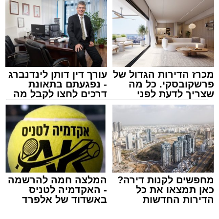
לאחר הארוע יתקיים רב שיח וכן פלפול תלמודי
בריתחא דאורייתא בעומקא דשמעתתא.
מכרז הדירות הגדול של
עורך דין דותן לינדנברג
פרשקובסקי. כל מה
- נפגעתם בתאונת
שצריך לדעת לפני
דרכים לחצו לקבל מה
שמגישים הצעה לדירה
שמגיע לכם
באשדוד
נתיבי ישראל
מערכת האתר / 18:19 06.08.26
מחפשים לקנות דירה?
המלצה חמה להרשמה
כאן תמצאו את כל
- האקדמיה לטניס
הדירות החדשות
באשדוד של אלפרד
מעוניינים להגיב? לדווח ? צרו איתנו קשר במייל -
למכירה באשדוד >>>
קריאולנסקי - לילדים
ASHDODS@ISNET.CO.IL