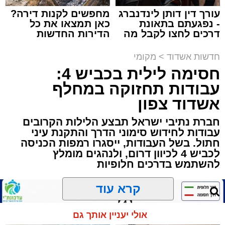
עורך דין דותן לינדנברג
מחפשים לקנות דירה?
- נפגעתם בתאונת
כאן תמצאו את כל
תגים:
הגרי"ב שרייבר
,
מעגלים
דרכים לחצו לקבל מה
הדירות החדשות
שמגיע לכם
למכירה באשדוד >>>
ארוע שטרם היה כמותו: בשבוע הבא ביום ג'
חדשות אשדוד
>
מקומי
יתכנסו המוני בחורי הישיבות שטרם החלו את זמן
חסימה לילית בכביש 4:
'אלול', והם יזכו לשמוע את גדולי הדור, מרן הגרי"ב
עבודות תחזוקה במחלף
שרייבר שליט"א והגאון רבי ישאי טולידנו שליט"א,
אשדוד צפון
שבשעה נדירה של קורת רוח ישתפו את שומעיהם
חברת נתיבי ישראל תבצע הלילות הקרובים
באשר ראו וקיבלו בבתי הוריהם, הגאון רבי פנחס
עבודות לחידוש סימוני הדרך והתקנת עיני
שרייבר זצ"ל והגאון רבי ניסים טולידנו זצ"ל, כאשר
חתול. בשל העבודות, ייסגרו רמפות הכניסה
מטרתם של הדברים שישמעו היא לעורר הלבבות
לכביש 4 לכיוון דרום, ולנהגים מומלץ
ולהחדיר אהבת אמת לתורה.
להשתמש בדרכים חלופיות
הארוע, במסגרת ארועי 'מעגלים', יתקיים בבית
קרא עוד
הכנסת 'חניכי הישיבות' רובע ג', ביום שלישי הקרוב
בשעה 21.00
אולי יעניין אותך גם