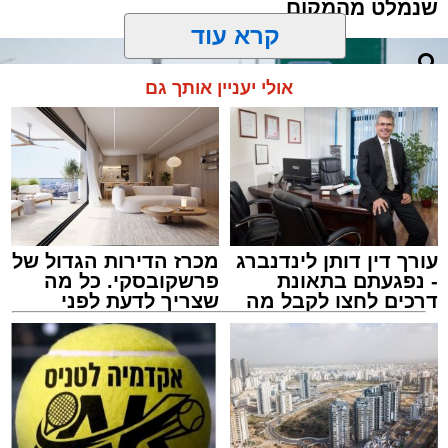
שנמלט מהמקום
קרא עוד
אולי יעניין אותך גם
עורך דין דותן לינדנברג
מכרז הדירות הגדול של
- נפגעתם בתאונת
פרשקובסקי. כל מה
דרכים לחצו לקבל מה
שצריך לדעת לפני
שמגיע לכם
שמגישים הצעה לדירה
באשדוד
אילוסטרציה מעצר חשוד
מערכת האתר / 12:01 10.08.26