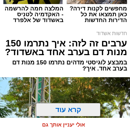
מחפשים לקנות דירה?
המלצה חמה להרשמה
כאן תמצאו את כל
- האקדמיה לטניס
הדירות החדשות
באשדוד של אלפרד
למכירה באשדוד >>>
קריאולנסקי - לילדים
חדשות אשדוד
תגים:
אלימות
,
אשדוד
,
אשקלון
ערבים זה לזה: איך נתרמו 150
מנות דם בערב אחד באשדוד?
שוטרי תחנת אשקלון עצרו אמש (ראשון) תושב
אשדוד בשנות ה-40 לחייו, בחשד למעורבות
במבצע לוגיסטי מדהים נתרמו 150 מנות דם
באירוע דקירה חמור שהתרחש בעיר. כתוצאה
בערב אחד. איך?
מהתקרית נפצעו שני תושבי אשקלון – אחד באורח
בינוני והשני באורח קל – והם פונו לקבלת טיפול
רפואי בבית החולים.
על פי גורמי המשטרה, הדיווח על אירוע האלימות
קרא עוד
התקבל במוקד המשטרה במהלך הערב. עם קבלת
הקריאה, כוחות גדולים של שוטרי תחנת אשקלון
אולי יעניין אותך גם
הוזעקו לזירה, פתחו בחקירה מיידית ופתחו