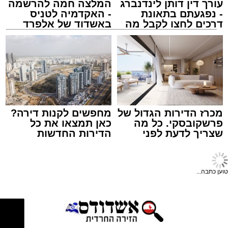
עורך דין דותן לינדנברג
המלצה חמה להרשמה
- נפגעתם בתאונת
- האקדמיה לטניס
דרכים לחצו לקבל מה
באשדוד של אלפרד
תגים:
זיהום נחל לכיש
,
מט"ש באר טוביה
שמגיע לכם
קריאולנסקי - לילדים
מכרז הדירות הגדול של
מחפשים לקנות דירה?
יו''ר הצלה דרום הרב מיכאל שוורץ: "התרמת הדם
פרשקובסקי. כל מה
כאן תמצאו את כל
באשדוד הפכה כבר למסורת חשובה, ובכל פעם
שצריך לדעת לפני
הדירות החדשות
שמגישים הצעה לדירה
למכירה באשדוד >>>
מחדש תושבי אשדוד באים בהמוניהם לתרום דם
באשדוד
ולהציל חיים". "הזכות המיוחדת של ההתרמה
טוען כתבה...
הגדולה הזו שייכת להנהלת סניף אשדוד - גן יבנה
צילום: פרטי
בהצלה דרום אשר יחד עם המתנדבים היקרים
אירגנו את ההתרמה ותיפעלו אותה במשך כל