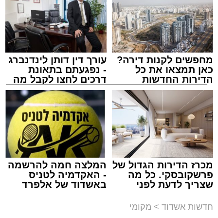
לאחר ייצוב מצבו הראשוני, הוא פונה באמבולנס
לבית חולים להמשך קבלת טיפול רפואי כשמצבו
מוגדר יציב.
מחפשים לקנות דירה?
עורך דין דותן לינדנברג
מעוניינים להגיב? לדווח ? צרו איתנו קשר במייל -
כאן תמצאו את כל
- נפגעתם בתאונת
ASHDODS@ISNET.CO.IL
הדירות החדשות
דרכים לחצו לקבל מה
למכירה באשדוד >>>
שמגיע לכם
צילום: דוברות איחוד הצלה
עופר אשטוקר / 15:32 07.08.26
מכרז הדירות הגדול של
המלצה חמה להרשמה
פרשקובסקי. כל מה
- האקדמיה לטניס
שצריך לדעת לפני
באשדוד של אלפרד
תגים:
תאונת עבודה באשדוד
שמגישים הצעה לדירה
קריאולנסקי - לילדים
באשדוד
חדשות אשדוד
>
מקומי
עובדת בת 56 נפצעה היום (שישי) באורח בינוני