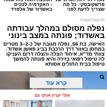
פרשקובסקי. כל מה
- האקדמיה לטניס
שצריך לדעת לפני
באשדוד של אלפרד
תגים:
איחוד הצלה
,
אשדוד
,
הצלה
שמגישים הצעה לדירה
קריאולנסקי - לילדים
באשדוד
חדשות אשדוד
אירוע דרמטי הסתיים בנס רפואי באשדוד, לאחר
נפלה מסולם במהלך עבודתה
שגבר בן 56 התמוטט בביתו שבאחד הרחובות
באשדוד; פונתה במצב בינוני
ברובע י"א בעיר, כתוצאה מאירוע פתאומי שגרם
להפסקת פעילות ליבו.
האישה, בת 56, נפלה מגובה של כ-2–3 מטרים
במחסן באזור דרך הרכבת בביג פאשן אשדוד.
צוותי מד”א, איחוד הצלה והצלה דרום העניקו
למקום הוזעקו מיד צוותי רפואה ומתנדבים של
לה טיפול רפואי בזירה והיא פונתה להמשך
ארגון "איחוד הצלה". החובשים והפרמדיקים
טיפול בבית החולים אסותא
שהגיעו לזירה הבחינו כי הגבר ללא דופק וללא
הכרה, ופתחו מיידית בפעולות החייאה מתקדמות,
הכוללות עיסויי לב ושימוש במפעם (דפיברילטור).
קרא עוד
בזכות התושייה והפעילות המהירה והמקצועית של
אולי יעניין אותך גם
הצוותים בשטח, ליבו של הגבר שב לפעום.