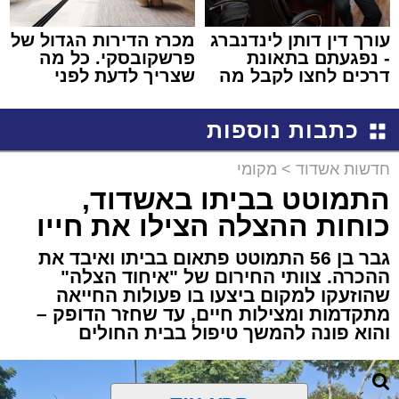
עורך דין דותן לינדנברג
מכרז הדירות הגדול של
- נפגעתם בתאונת
פרשקובסקי. כל מה
דרכים לחצו לקבל מה
שצריך לדעת לפני
שמגיע לכם
שמגישים הצעה לדירה
באשדוד
כתבות נוספות
חדשות אשדוד
>
מקומי
התמוטט בביתו באשדוד,
כוחות ההצלה הצילו את חייו
גבר בן 56 התמוטט פתאום בביתו ואיבד את
ההכרה. צוותי החירום של "איחוד הצלה"
שהוזעקו למקום ביצעו בו פעולות החייאה
מתקדמות ומצילות חיים, עד שחזר הדופק –
והוא פונה להמשך טיפול בבית החולים