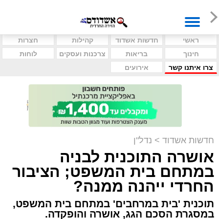
ראשי
חדשות אשדוד
קהילות
חצרות
חינוך
בריאות
צרכנות ועסקים
לוחות
צרו איתנו קשר
אירועים
חדשות אשדוד
>
נדל"ן
אושרה התוכנית לבניה
במתחם בית המשפט; הציבור
החרדי ייהנה ממנה?
תוכנית 'בית במרחבים' במתחם בית המשפט,
במסגרת הסכם הגג, אושרה והופקדה.