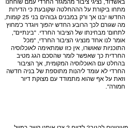
באשדוד, נציגי ציבור מהמגזר החרדי עמם שוחחנו
מתחו ביקורת על הההחלטה שקובעת כי הדירות
החדשו יבנו אך ורק במבנים גבוהים בני 25 קומות,
מה שגורם לכך הרובע החדש יהפוך ויוגדר כ'מחוץ
לתחום' מבחינתו של הציבור החרדי. "בינתיים",
אומר לנו אחד מנציגי הציבור החרדי, "מכל
התוכניות שאושרו, אין כזו שמתאימה לאוכלוסיה
החרדית כך שאפשר לומר שהסכם הגג מטיב
בהחלט עם האוכלוסיה המקומית, אך הציבור
החרדי לא עומד ליהנות מתוספת של בניה חדשה
וזאת על אף שהוא מתמודד עם מצוקת דיור
חמורה".
מעוניינים להגיב? לדווח ? צרו איתנו קשר במייל -