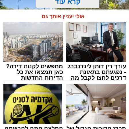
קרא עוד
אולי יעניין אותך גם
עורך דין דותן לינדנברג
מחפשים לקנות דירה?
- נפגעתם בתאונת
כאן תמצאו את כל
דרכים לחצו לקבל מה
הדירות החדשות
שמגיע לכם
למכירה באשדוד >>>
צילום: דוברות איחוד הצלה
מערכת האתר / 15:39 07.08.26
מכרז הדירות הגדול של
המלצה חמה להרשמה