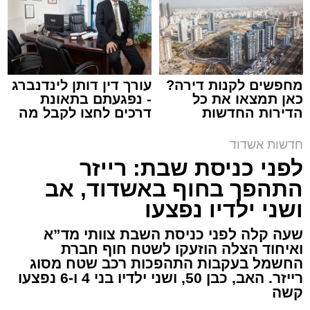
ארכיון המשטרה
עופר אשטוקר / 21:28 08.08.26
מחפשים לקנות דירה?
עורך דין דותן לינדנברג
כאן תמצאו את כל
- נפגעתם בתאונת
הדירות החדשות
דרכים לחצו לקבל מה
למכירה באשדוד >>>
שמגיע לכם
חדשות אשדוד
לפני כניסת שבת: רייזר
תגים:
משטרת אשדוד
,
פריצה לבית באשדוד
התהפך בחוף באשדוד, אב
תושב אשקלון בן 30 נעצר השבוע באשדוד לאחר
ושני ילדיו נפצעו
שנתפס ברחוב כשברשותו רכוש החשוד כגנוב,
שעה קלה לפני כניסת השבת צוותי מד”א
ובהמשך הובא לבית משפט השלום באשקלון,
ואיחוד הצלה הוזעקו לשטח חוף חברת
שהאריך את מעצרו עד ליום ראשון, 9 באוגוסט,
החשמל בעקבות התהפכות רכב שטח מסוג
לצורך המשך החקירה.
רייזר. האב, כבן 50, ושני ילדיו בני 4 ו-6 נפצעו
קשה
על פי החשד, החשוד התפרץ לדירת מגורים