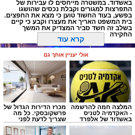
באשדוד. במשטרה מייחסים לו עבירות של
התפרצות למגורים וקבלת נכסים שהושגו
בפשע, בעוד החשוד טוען כי מצא את החפצים.
בית המשפט האריך את מעצרו וקבע כי קיים
בשלב זה חשד סביר המצדיק את המשך
החקירה
קרא עוד
אולי יעניין אותך גם
המלצה חמה להרשמה
מכרז הדירות הגדול של
- האקדמיה לטניס
פרשקובסקי. כל מה
באשדוד של אלפרד
שצריך לדעת לפני
קריאולנסקי - לילדים
שמגישים הצעה לדירה
באשדוד