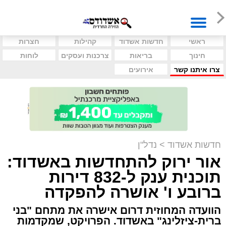
ראשי
חדשות אשדוד
קהילות
חצרות
חינוך
בריאות
צרכנות ועסקים
לוחות
צרו איתנו קשר
אירועים
חדשות אשדוד
>
נדל"ן
אור ירוק להתחדשות באשדוד:
תוכנית ענק ל-832 דירות
ברובע ו' אושרה להפקדה
הוועדה המחוזית דרום אישרה את מתחם "בני
ברית-ציזלינג" באשדוד. הפרויקט, שמקדמות