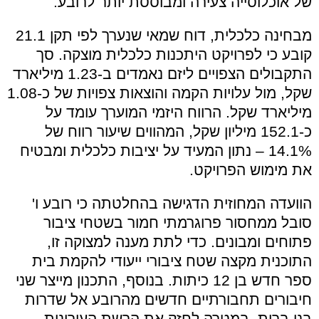
של אוכלוסייה צעירה ומבוססת יותר לרובע.
מבחינה כלכלית, דוח שמאי שנערך לפי תקן 21.1
קובע כי לפרויקט היתכנות כלכלית מוצקה. סך
התקבולים הצפויים ליזם נאמדים ב-1.23 מיליארד
שקל, מול עלויות הקמה והוצאות צפויות של כ-1.08
מיליארד שקל. הרווח היזמי המוערך עומד על
כ-152.1 מיליון שקל, המהווים שיעור רווח של
14.1% – נתון המעיד על יציבות כלכלית ומבטיח
את מימוש הפרויקט.
הוועדה המחוזית הדגישה בהחלטתה כי רובע ו'
סובל ממחסור פרוגרמתי חמור בשטחי ציבור
פתוחים ומבונים. כדי לתת מענה למצוקה זו,
התוכנית מקצה שטח ציבורי ייעודי להקמת בית
ספר חדש בן 12 כיתות. בנוסף, התכנון מייצר שני
חיבורים תחבורתיים חדשים מהרובע אל שדרות
בני ברית, במטרה לחזק את הרשת העירונית,