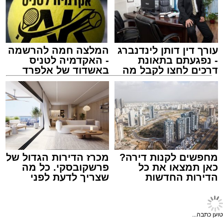
הורה על הארכת מעצרו של החשוד עד ליום 9
באוגוסט 2026.
מעוניינים להגיב? לדווח ? צרו איתנו קשר במייל -
עורך דין דותן לינדנברג
המלצה חמה להרשמה
- נפגעתם בתאונת
- האקדמיה לטניס
ASHDODS@ISNET.CO.IL
דרכים לחצו לקבל מה
באשדוד של אלפרד
שמגיע לכם
קריאולנסקי - לילדים
צילום: דוברות איחוד הצלה
מערכת האתר / 15:39 07.08.26
מתנדבי איחוד הצלה אושר אביטן, משה ויצמן
ואברימי איצקוביץ סיפרו: “כשהגענו למקום הבחנו
ברייזר הפוך ולצדו גבר ושני ילדים שוכבים. הענקנו
מחפשים לקנות דירה?
מכרז הדירות הגדול של
להם טיפול רפואי ראשוני בזירה, ולאחר מכן הם
כאן תמצאו את כל
פרשקובסקי. כל מה
הדירות החדשות
שצריך לדעת לפני
פונו לבית החולים כשמצבם מוגדר בינוני".
תגים:
איחוד הצלה
,
אשדוד
,
הצלה
למכירה באשדוד >>>
שמגישים הצעה לדירה
באשדוד