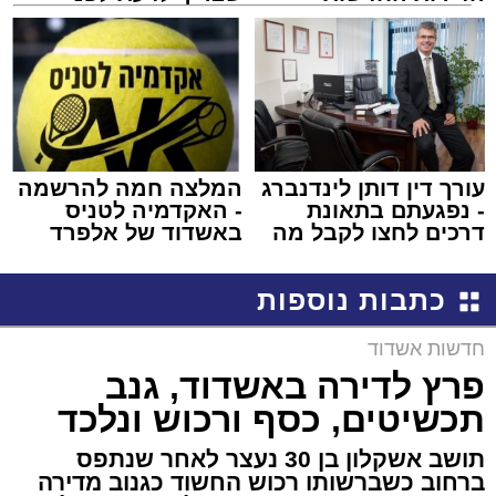
למכירה באשדוד >>>
שמגישים הצעה לדירה
באשדוד
עורך דין דותן לינדנברג
המלצה חמה להרשמה
- נפגעתם בתאונת
- האקדמיה לטניס
דרכים לחצו לקבל מה
באשדוד של אלפרד
שמגיע לכם
קריאולנסקי - לילדים
כתבות נוספות
חדשות אשדוד
פרץ לדירה באשדוד, גנב
תכשיטים, כסף ורכוש ונלכד
תושב אשקלון בן 30 נעצר לאחר שנתפס
ברחוב כשברשותו רכוש החשוד כגנוב מדירה