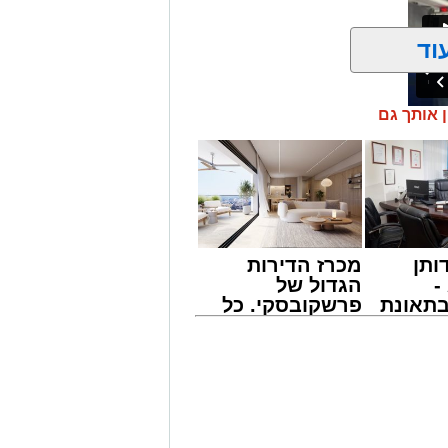
וד
ן אותך גם
ר ומפחיד התרחש בקו 881 בנסיעה מאשדוד למודיעין, לאחר שוויכוח
ר במהירות לאלימות קשה שזרעה פאניקה
סמו לראשונה בקבוצות חמ"ל אשדוד.
במהלך הנסיעה על אחד הנוסעים, איבד
 האוטובוס.
געים של אימה בתוך כלי הרכב. ילדים
ו בטראומה, פרצו בבכי היסטרי ונאלצו
ותן
מכרז הדירות
ל הנסיעה בכביש.
-
הגדול של
תאונת
פרשקובסקי. כל
הנוסעים המבוהלים למוקדי החירום,
צו
מה שצריך לדעת
וטובוס בהמשך המסלול כדי לטפל
שמגיע
לפני שמגישים
הצעה לדירה
מייל -
ASHDODS@ISNET.CO.IL
באשדוד