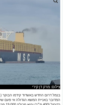
צילום: מרק דן קירי
כדורגל (400 מ״ר) והיא מכילה 19,000 מכולות במשקל כולל של 220,000 טון.