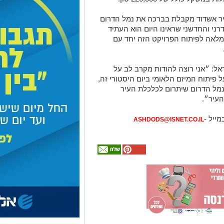
עיר אשדוד מקבלת בברכה את נמל הדרום
רני והחדשני שראינו היום הוא העתיד
 מלאה לפיתוח הפרויקט הזה יחד עם
שראל: ״אני רוצה להודות מקרב לב על
 פיתוח המיזם הלאומי ביום היסטורי זה,
מל הדרום שיתרום לכלכלת העיר
העיר״.
מייל -
ASHDODS@ISNET.CO.IL
אולי
יעניין
אותך
גם
עורך דין דותן
מכרז הדירות
מחפשים לקנות
המלצה חמה