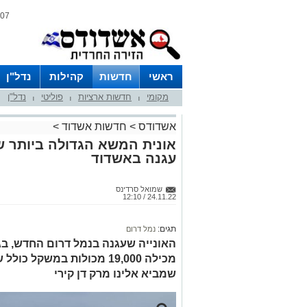
07 אוגוסט 2026 / 13:43
ראשי
חדשות
קהילות
נדל"ן
מקומי
חדשות ארציות
פוליטי
נדל"ן
|
|
|
אשדודס
>
חדשות אשדוד
>
אונית המשא הגדולה ביותר ש
עגנה באשדוד
שמואל סרדינס
24.11.22 / 12:10
תגים:
נמל דרום
שמביא אלינו מרק דן קירי