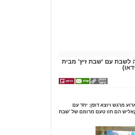
מייל -
ASHDODS@ISNET.CO.IL
 לשבת עם 'שבת זיץ' מבית
דאו)
וע מרגש ויוצא דופן: יחד עם
קאליש הם חוו טעם מרומם של 'שבת