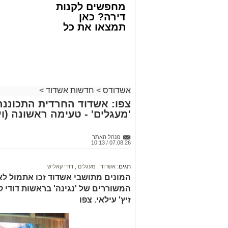
מחפשים לקנות
1230
(ללא כוכבית).
דירה? כאן
מעוניינים להגיב? לדווח ? צרו איתנו קשר ב
תמצאו את כל
הדירות החדשות
למכירה באשדוד
>>>
אשדודס
>
חדשות אשדוד
>
צפו: אשדוד החרדית התכוננה
'מעגלים' - טעימה ראשונה (וי
מנהל האתר
07.08.26 / 10:13
תגים:
אשדוד
,
מעגלים
,
דודי קאליש
המונים מתושבי אשדוד זכו אתמול לאר
המשוררים של 'נגינה' בראשות דודי 
זיץ' עילאי. צפו