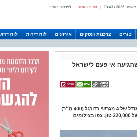
|
המייל האדום
|
לפרסום באתר
טורים
צרכנות ועסקים
אירועים
לוח דירות
לוח דרוש
הגיעה אי פעם לישראל
האונייה שעגנה בנמל דרום החדש, בגודל של 4 מגרשי כדורגל (400 מ״ר)
מכילה 19,000 מכולות במשקל כולל של 220,000 טון. צפו בצילומים