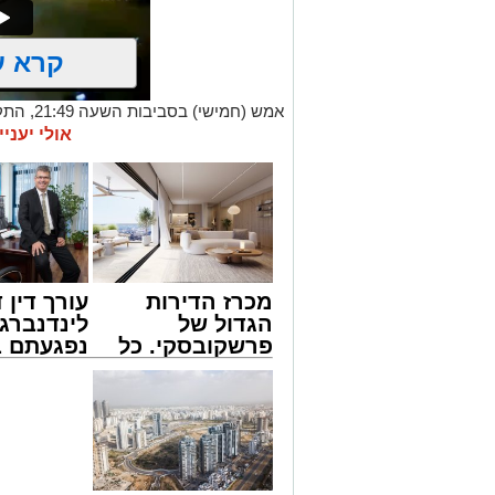
קרא ע
אמש (חמי
אודות תינוק שננעל בשגגה ברכב לעיני אמ
אולי יעניי
מישאל שי לוי, מוקדן ידידים שקיבל את השי
ברכה, מתנדב יחידת האופנועים, יחד עם מ
נענו לקריאה והגיעו לזירה בתוך זמן קצר. 
השניים במיומנות ובמהירות, וחלצו את התי
דניאל ברכה סיפר על רגעי הדרמה: "בזמן 
מכרז הדירות
עורך דין ד
את קריאת החירום. יצאתי מיד למקום ופג
הגדול של
לינדנברג 
שבנה ננעל מול עיניה, בזמן שעוברי אורח 
פרשקובסקי. כל
נפגעתם ב
מהירות בחשכה, הצלחתי להוציא את התינ
מה שצריך לדעת
דרכים לח
נשמעו קריאות התרגשות גדולות של הנוכח
לפני שמגישים
לקבל מה 
'איזה כיף שיש את ידידים'. אין תחושה מס
הצעה לדירה
לכם
באשדוד
בעקבות האירוע, בארגון "ידידים" שבים ו
לשאת עליהם את מפתח הרכב בכל רגע נתון
השגחה. במקרה חירום של נעילת רכב, יש לי