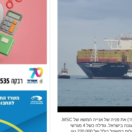
בנמל דרום החדש באשדוד קידמו הבוקר (ה') את פניה של אנייה המשא של MSC.
המדובר באניית המשא הגדולה אי פעם שעגנה בישראל. גודלה כשל 4 מגרשי