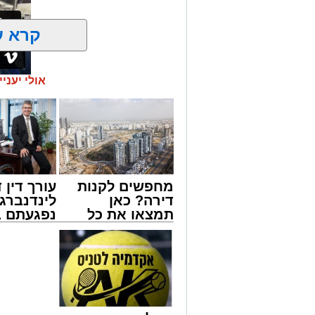
קרא ע
אולי יעניי
אירוע חמו
מילוליות בין הנהג לאחד הנוסעים הידרד
רבה בקרב הנוסעים. הסיפור והתיעוד פור
על פי העדויות מהשטח, הנהג, שהתעצבן 
שליטה ובצעד דרמטי ואלים ניפץ את שמשת
המעשה האלים גרם להתרסקות זכוכיות ולר
רבים ונוסעים אחרים שהיו על האוטובוס לק
מחפשים לקנות
עורך דין ד
לחוות רגעים של חרדה עמוקה בעיצומה ש
דירה? כאן
לינדנברג 
תמצאו את כל
נפגעתם ב
בעקבות פניות דחופות ודיווחים שהעבירו 
הדירות החדשות
דרכים לח
כוחות משטרה הוזעקו לזירה ועצרו את הא
למכירה באשדוד
לקבל מה 
באירוע ולתחקר את המעורבים.
>>>
לכם
מעוניינים להגיב? לדווח ? צרו איתנו קשר ב