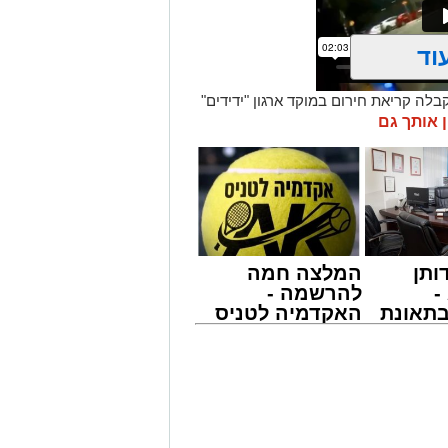
וד
שי) בסביבות השעה 21:49, התקבלה קריאת חירום במוקד ארגון "ידידים"
ו הדואגת, ברחוב כ"ט בנובמבר באשקלון.
ן אותך גם
חה, הזניק מיד כוחות לסיוע. דניאל
איר אבוקרט, מתנדב הסניף המקומי,
בעזרת ציוד ייעודי שברשותם, פעלו
נוק בשלום וללא שנגרם נזק לכלי הרכב.
שחילקתי עלונים בבית הכנסת, קיבלתי
ותן
המלצה חמה
שתי באמא שהייתה בבכי ובהיסטריה מכך
-
להרשמה -
מסביב ניסו להרגיע אותה. בפעולות חילוץ
תאונת
האקדמיה לטניס
וק הקטן בשלום. כשדלת הרכב נפתחה,
צו
באשדוד של
ים. האם הודתה לי בהתרגשות ואמרה
שמגיע
אלפרד
פקת וממלאת מזו".
קריאולנסקי -
לילדים
פונים להורים בקריאה חד-משמעית להקפיד
 ולא להשאירו בידי ילדים קטנים ללא
צור קשר מיידי עם מוקד ידידים בטלפון