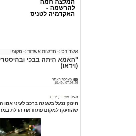
המלצה חמה
להרשמה -
האקדמיה לטניס
באשדוד של
אלפרד
קריאולנסקי -
לילדים
אשדודס
>
חדשות אשדוד
>
מקומי
"האמא היתה בבכי ובהיסטריה
(וידאו)
מערכת האתר
07.08.26 / 10:49
תגים:
אשדוד
,
ידידים
תינוק ננעל בשגגה ברכב לעיני אמו הה
שהוזעקו למקום פתחו את הדלת במהיר