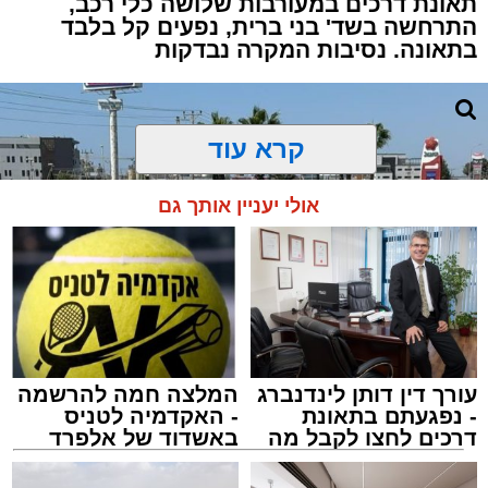
תאונת דרכים במעורבות שלושה כלי רכב,
התרחשה בשד' בני ברית, נפעים קל בלבד
בתאונה. נסיבות המקרה נבדקות
קרא עוד
אולי יעניין אותך גם
עורך דין דותן לינדנברג
המלצה חמה להרשמה
- נפגעתם בתאונת
- האקדמיה לטניס
דרכים לחצו לקבל מה
באשדוד של אלפרד
שמגיע לכם
קריאולנסקי - לילדים
צילום: איחוד הצלה