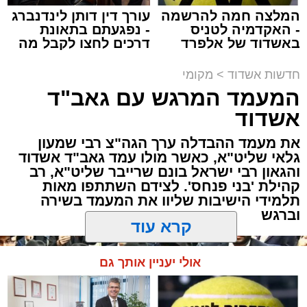
המלצה חמה להרשמה
עורך דין דותן לינדנברג
- האקדמיה לטניס
- נפגעתם בתאונת
באשדוד של אלפרד
דרכים לחצו לקבל מה
קריאולנסקי - לילדים
שמגיע לכם
תגים:
אשדוד
,
חסימות תנועה
חדשות אשדוד
>
מקומי
המעמד המרגש עם גאב"ד
לקראת קיום פסטיבל "חלון לים התיכון" שיתקיים
אשדוד
בימים רביעי וחמישי הקרובים (12-13.8) בחוף
לידו, משטרת אשדוד ועיריית אשדוד נערכות
את מעמד ההבדלה ערך הגה"צ רבי שמעון
גלאי שליט"א, כאשר מולו עמד גאב"ד אשדוד
בהיערכות מיוחדת ותיפעול צירי התנועה באזור.
והגאון רבי ישראל בונם שרייבר שליט"א, רב
בשל האירוע הצפוי, יחולו שינויים והגבלות תנועה
קהילת 'בני פנחס'. לצידם השתתפו מאות
באזור חוף לידו, הטיילת וסביבת מתחם
תלמידי הישיבות שליוו את המעמד בשירה
הפסטיבל.
וברגש
להלן פירוט חסימות הצירים ומוקדי ההכוונות:
קרא עוד
אולי יעניין אותך גם
שדרות משה דיין
– חסימות והכוונת תנועה