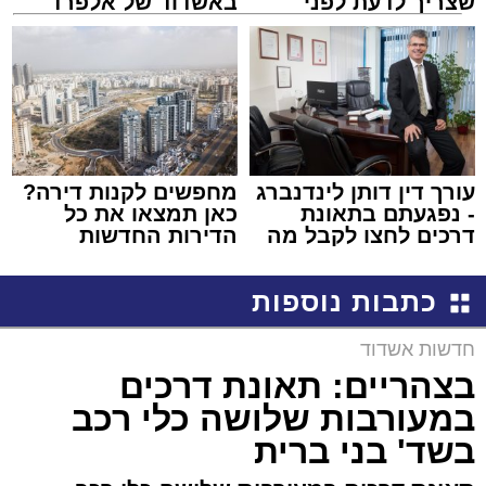
שצריך לדעת לפני
באשדוד של אלפרד
שמגישים הצעה לדירה
קריאולנסקי - לילדים
באשדוד
עורך דין דותן לינדנברג
מחפשים לקנות דירה?
- נפגעתם בתאונת
כאן תמצאו את כל
דרכים לחצו לקבל מה
הדירות החדשות
שמגיע לכם
למכירה באשדוד >>>
כתבות נוספות
חדשות אשדוד
בצהריים: תאונת דרכים
במעורבות שלושה כלי רכב
בשד' בני ברית