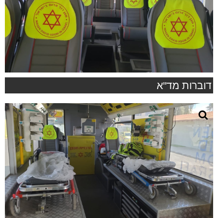
דוברות מד"א