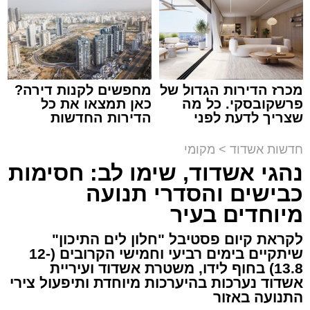
שחר כחלון / 17:51 10.08.26
מכרז הדירות הגדול של
מחפשים לקנות דירה?
פרשקובסקי. כל מה
כאן תמצאו את כל
תגים:
איחוד הצלה
,
תאונת דרכים
,
שד' בני ברית
שצריך לדעת לפני
הדירות החדשות
שמגישים הצעה לדירה
למכירה באשדוד >>>
באשדוד
תאונה עם מעורבות שלושה כלי רכב אירעה ברחוב
חדשות אשדוד
>
מקומי
בני ברית סמוך לצומת רחוב האורגים באשדוד.
נהגי אשדוד, שימו לב: חסימות
כבישים והסדרי תנועה
צוותי הרפואה של מד"א איחוד הצלה העניק טיפול
מיוחדים בעיר
רפואי לשלושה גברים ואישה שנפצעו באורח קל.
לקראת קיום פסטיבל "חלון לים התיכון"
שיתקיים בימים רביעי וחמישי הקרובים (12-
13.8) בחוף לידו, משטרת אשדוד ועיריית
אשדוד נערכות בהיערכות מיוחדת ותיפעול צירי
מעוניינים להגיב? לדווח ? צרו איתנו קשר במייל -
התנועה באזור
ASHDODS@ISNET.CO.IL